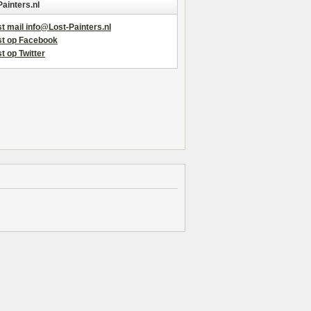
Painters.nl
t mail info@Lost-Painters.nl
st op Facebook
t op Twitter