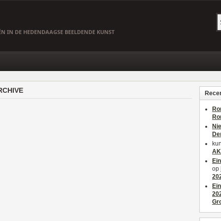
EËN IN DE HEDENDAAGSE BEELDENDE KUNST
RCHIVE
Recen
Ro
Ro
Ni
De
kun
AK
Ei
op
20
Ei
20
Gr