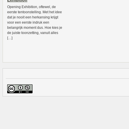
Exhibition
Opening Exhibition, oftewel, de
eerste tentoonstelling. Met het idee
dat je nooit een herkansing krijgt
voor een eerste indruk een
belangrijk moment dus. Hoe kies je
de juiste toonzetting, vanuit alles
[…]