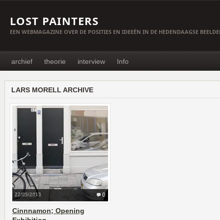
LOST PAINTERS
EEN WEBMAGAZINE OVER DE POSITIES EN IDEEËN IN DE HEDENDAAGSE BEELD
archief
theorie
interview
Info
LARS MORELL ARCHIVE
22/05/2015
0
Cinnnamon; Opening