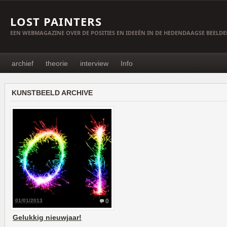
LOST PAINTERS
EEN WEBMAGAZINE OVER DE POSITIES EN IDEEËN IN DE HEDENDAAGSE BEELD
archief
theorie
interview
Info
KUNSTBEELD ARCHIVE
01/01/2013
0
Gelukkig nieuwjaar!