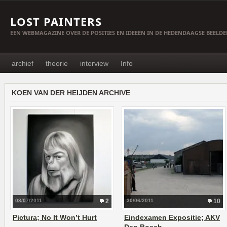
LOST PAINTERS
EEN WEBMAGAZINE OVER DE POSITIES EN IDEEËN IN DE HEDENDAAGSE BEELD
archief
theorie
interview
Info
KOEN VAN DER HEIJDEN ARCHIVE
08/07/2011
2
30/06/2011
10
Pictura; No It Won’t Hurt
Eindexamen Expositie; AKV