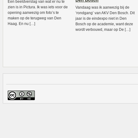
Den Bosch
Een beeldverslag van wat er nu te
zien is in Pictura. Ik was iets voor de
Vandaag was ik aanwezig bij de
opening aanwezig om foto’s te
‘rondgang’ van AKV Den Bosch. Dit
maken op de terugweg van Den
jaar is de eindexpo niet in Den
Haag. En nu […]
Bosch op de academie, want deze
wordt verbouwd, maar op De […]