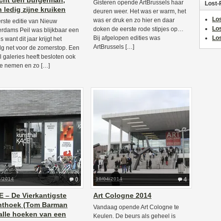
cht den burgerman,
Gisteren opende ArtBrussels haar
Lost-
 ledig zijne kruiken
deuren weer. Het was er warm, het
Los
was er druk en zo hier en daar
rste editie van Nieuw
Lo
doken de eerste rode stipjes op…
rdams Peil was blijkbaar een
Bij afgelopen edities was
Los
 want dit jaar krijgt het
ArtBrussels […]
lg net voor de zomerstop. Een
l galeries heeft besloten ook
te nemen en zo […]
2/2014
0
10/04/2014
4
 – De Vierkantigste
Art Cologne 2014
hthoek (Tom Barman
Vandaag opende Art Cologne te
 alle hoeken van een
Keulen. De beurs als geheel is