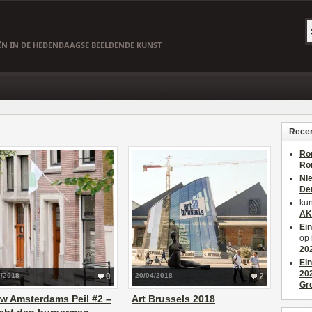
EËN IN DE HEDENDAAGSE BEELDENDE KUNST
Recen
Ro
Ro
Ni
De
kun
AK
Ei
op
20
Ei
20
7/2018
0
20/04/2018
2
Gr
w Amsterdams Peil #2 –
Art Brussels 2018