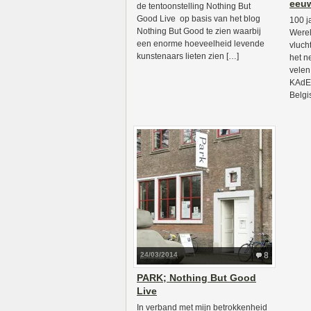
eeuw
de tentoonstelling Nothing But
Good Live op basis van het blog
100 j
Nothing But Good te zien waarbij
Werel
een enorme hoeveelheid levende
vluch
kunstenaars lieten zien […]
het n
velen
KAdE
Belgi
24/03/2014
8
PARK; Nothing But Good
Live
In verband met mijn betrokkenheid