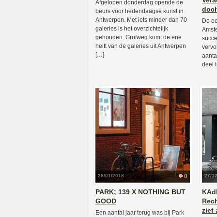
Vera
Afgelopen donderdag opende de
doch
beurs voor hedendaagse kunst in
Antwerpen. Met iets minder dan 70
De ee
galeries is het overzichtelijk
Amste
gehouden. Grofweg komt de ene
succes
helft van de galeries uit Antwerpen
vervo
[…]
aanta
deel 
28/01/2018
0
27/1
PARK; 139 X NOTHING BUT
KAdE
GOOD
Rec
ziet
Een aantal jaar terug was bij Park