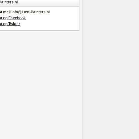
Painters.nl
t mail info@Lost-Painters.nl
st op Facebook
t op Twitter