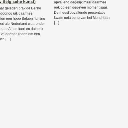
 Belgische kunst)
opvallend degelijk maar daarmee
ook op een gegeven moment saai.
aar geleden brak de Eerste
De meest opvallende presentatie
doorlog uit, daarmee
kwam nota bene van het Mondriaan
tten een hoop Belgen richting
[…]
eutrale Nederland waaronder
 naar Amersfoort en dat leek
 voldoende reden om een
sch […]