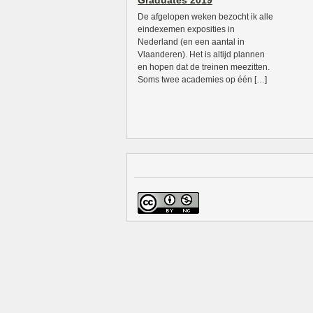
Graduates 2019
De afgelopen weken bezocht ik alle
eindexemen exposities in
Nederland (en een aantal in
Vlaanderen). Het is altijd plannen
en hopen dat de treinen meezitten.
Soms twee academies op één […]