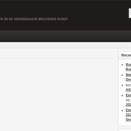
EËN IN DE HEDENDAAGSE BEELDENDE KUNST
Recen
Ro
Ro
Ni
De
kun
AK
Ei
op
20
Ei
20
Gr