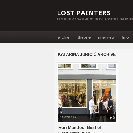
LOST PAINTERS
EEN WEBMAGAZINE OVER DE POSITIES EN IDE
archief
theorie
interview
Info
KATARINA JURIČIĆ ARCHIVE
31/07/2019
0
Ron Mandos; Best of