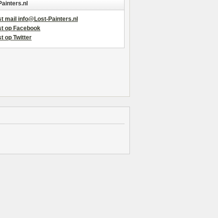
Painters.nl
t mail info@Lost-Painters.nl
st op Facebook
t op Twitter