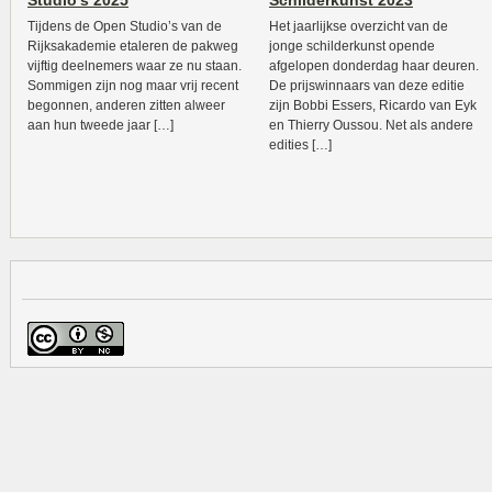
Studio’s 2025
Schilderkunst 2023
Tijdens de Open Studio’s van de
Het jaarlijkse overzicht van de
Rijksakademie etaleren de pakweg
jonge schilderkunst opende
vijftig deelnemers waar ze nu staan.
afgelopen donderdag haar deuren.
Sommigen zijn nog maar vrij recent
De prijswinnaars van deze editie
begonnen, anderen zitten alweer
zijn Bobbi Essers, Ricardo van Eyk
aan hun tweede jaar […]
en Thierry Oussou. Net als andere
edities […]