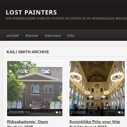
LOST PAINTERS
EEN WEBMAGAZINE OVER DE POSITIES EN IDEEËN IN DE HEDENDAAGSE BEELD
archief
theorie
interview
Info
KAILI SMITH ARCHIVE
20/05/2025
0
07/10/2023
0
Rijksakademie; Open
Koninklijke Prijs voor Vrije