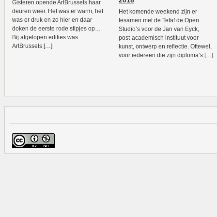
2018
Gisteren opende ArtBrussels haar
deuren weer. Het was er warm, het
Het komende weekend zijn er
was er druk en zo hier en daar
tesamen met de Tefaf de Open
doken de eerste rode stipjes op…
Studio’s voor de Jan van Eyck,
Bij afgelopen edities was
post-academisch instituut voor
ArtBrussels […]
kunst, ontwerp en reflectie. Oftewel,
voor iedereen die zijn diploma’s […]