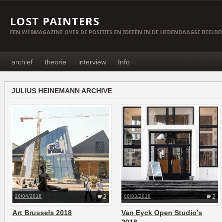
LOST PAINTERS
EEN WEBMAGAZINE OVER DE POSITIES EN IDEEËN IN DE HEDENDAAGSE BEELD
archief
theorie
interview
Info
JULIUS HEINEMANN ARCHIVE
20/04/2018
2
08/03/2018
2
Art Brussels 2018
Van Eyck Open Studio’s