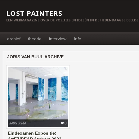
LOST PAINTERS
EEN WEBMAGAZINE OVER DE POSITIES EN IDEEËN IN DE HEDENDAAGSE BEELD
archief
theorie
interview
Info
JORIS VAN BUUL ARCHIVE
12/07/2022
0
Eindexamen Expositie;