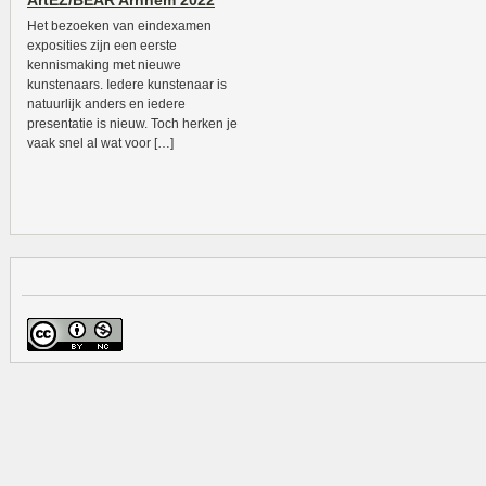
ArtEZ/BEAR Arnhem 2022
Het bezoeken van eindexamen
exposities zijn een eerste
kennismaking met nieuwe
kunstenaars. Iedere kunstenaar is
natuurlijk anders en iedere
presentatie is nieuw. Toch herken je
vaak snel al wat voor […]