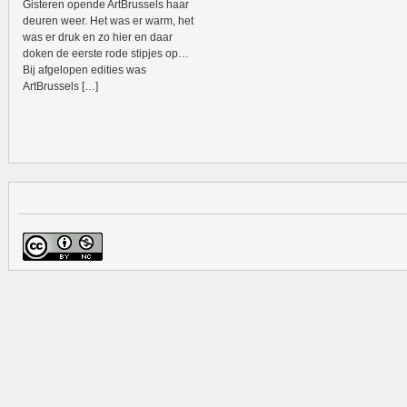
Gisteren opende ArtBrussels haar
deuren weer. Het was er warm, het
was er druk en zo hier en daar
doken de eerste rode stipjes op…
Bij afgelopen edities was
ArtBrussels […]