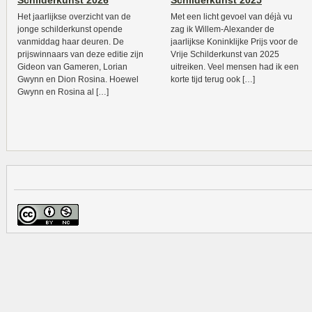
Schilderkunst 2026
Schilderkunst 2025
Het jaarlijkse overzicht van de
Met een licht gevoel van déjà vu
jonge schilderkunst opende
zag ik Willem-Alexander de
vanmiddag haar deuren. De
jaarlijkse Koninklijke Prijs voor de
prijswinnaars van deze editie zijn
Vrije Schilderkunst van 2025
Gideon van Gameren, Lorian
uitreiken. Veel mensen had ik een
Gwynn en Dion Rosina. Hoewel
korte tijd terug ook […]
Gwynn en Rosina al […]