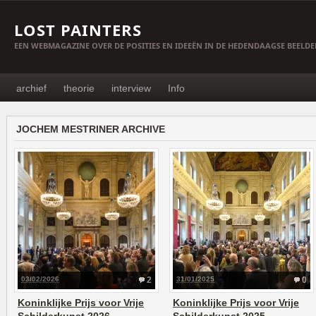
LOST PAINTERS
EEN WEBMAGAZINE OVER DE POSITIES EN IDEEËN IN DE HEDENDAAGSE BEELD
archief
theorie
interview
Info
JOCHEM MESTRINER ARCHIVE
03/02/2026
2
31/01/2025
0
Koninklijke Prijs voor Vrije
Koninklijke Prijs voor Vrije