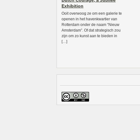
Dutch Courage, a Jubilee
Exhibition
Ooit overwoog ze om een galerie te
openen in het havenkwartier van
Rotterdam onder de naam “Nieuw
Amsterdam”. Of dat strategisch zou
zijn om zo kunst aan te bieden in
[…]