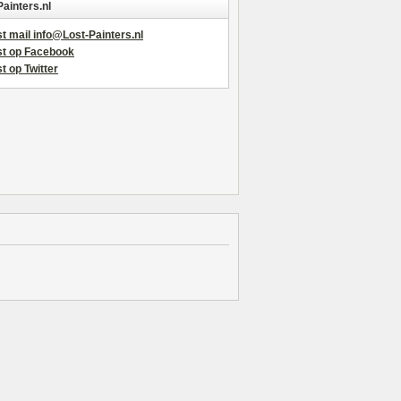
Painters.nl
t mail info@Lost-Painters.nl
st op Facebook
t op Twitter