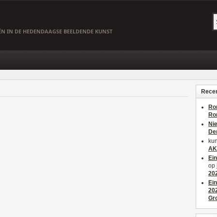
EËN IN DE HEDENDAAGSE BEELDENDE KUNST
Recen
Ro
Ro
Ni
De
kun
AK
Ei
op
20
Ei
20
Gr