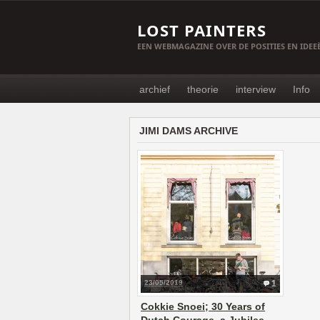
LOST PAINTERS
EEN WEBMAGAZINE OVER DE POSITIES EN IDE
archief
theorie
interview
Info
JIMI DAMS ARCHIVE
23/05/2019
1
Cokkie Snoei; 30 Years of