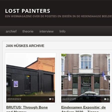
LOST PAINTERS
EEN WEBMAGAZINE OVER DE POSITIES EN IDEEËN IN DE HEDENDAAGSE BEELD
archief
theorie
interview
Info
JAN HÜSKES ARCHIVE
23/04/2023
0
02/09/2020
0
BRUTUS; Through Bone
Eindexamen Expositie; de