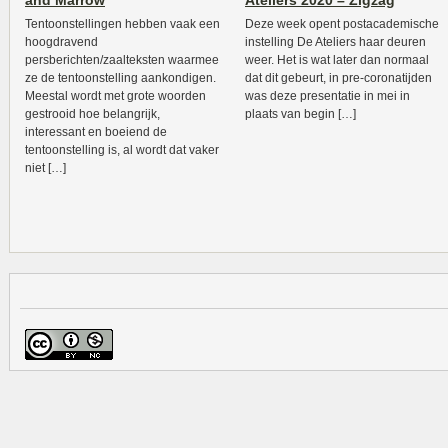
and Marrow
Ateliers 2020 – Zigzag
Tentoonstellingen hebben vaak een
Deze week opent postacademische
hoogdravend
instelling De Ateliers haar deuren
persberichten/zaalteksten waarmee
weer. Het is wat later dan normaal
ze de tentoonstelling aankondigen.
dat dit gebeurt, in pre-coronatijden
Meestal wordt met grote woorden
was deze presentatie in mei in
gestrooid hoe belangrijk,
plaats van begin […]
interessant en boeiend de
tentoonstelling is, al wordt dat vaker
niet […]