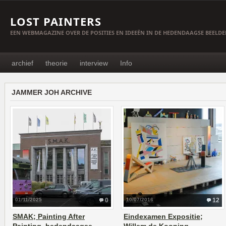
LOST PAINTERS
EEN WEBMAGAZINE OVER DE POSITIES EN IDEEËN IN DE HEDENDAAGSE BEELD
archief
theorie
interview
Info
JAMMER JOH ARCHIVE
01/11/2025
0
10/07/2016
12
SMAK; Painting After
Eindexamen Expositie;