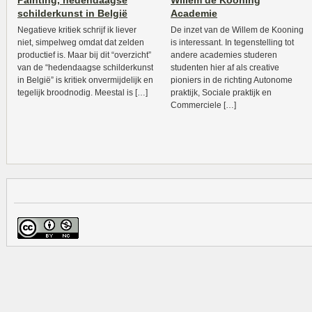
Painting, hedendaagse
Willem de Kooning
schilderkunst in België
Academie
Negatieve kritiek schrijf ik liever
De inzet van de Willem de Kooning
niet, simpelweg omdat dat zelden
is interessant. In tegenstelling tot
productief is. Maar bij dit “overzicht”
andere academies studeren
van de “hedendaagse schilderkunst
studenten hier af als creative
in België” is kritiek onvermijdelijk en
pioniers in de richting Autonome
tegelijk broodnodig. Meestal is […]
praktijk, Sociale praktijk en
Commerciele […]