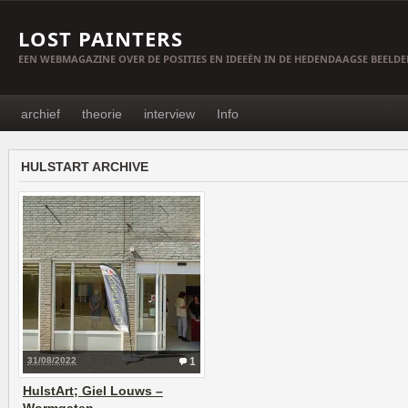
LOST PAINTERS
EEN WEBMAGAZINE OVER DE POSITIES EN IDEEËN IN DE HEDENDAAGSE BEELD
archief
theorie
interview
Info
HULSTART ARCHIVE
31/08/2022
1
HulstArt; Giel Louws –