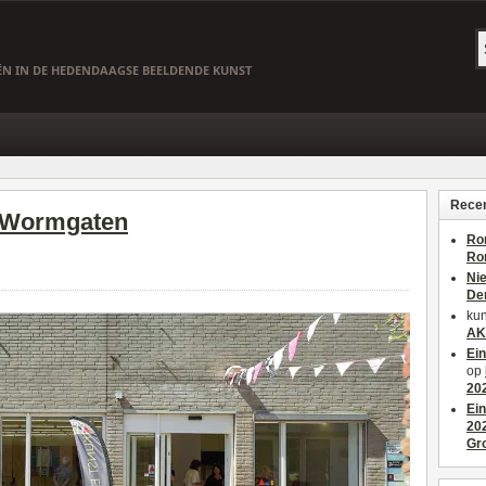
EËN IN DE HEDENDAAGSE BEELDENDE KUNST
Recen
– Wormgaten
Ro
Ro
Ni
De
kun
AK
Ei
op
20
Ei
20
Gr