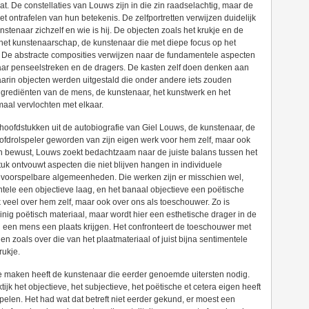
. De constellaties van Louws zijn in die zin raadselachtig, maar de
et ontrafelen van hun betekenis. De zelfportretten verwijzen duidelijk
stenaar zichzelf en wie is hij. De objecten zoals het krukje en de
het kunstenaarschap, de kunstenaar die met diepe focus op het
en. De abstracte composities verwijzen naar de fundamentele aspecten
aar penseelstreken en de dragers. De kasten zelf doen denken aan
waarin objecten werden uitgestald die onder andere iets zouden
grediënten van de mens, de kunstenaar, het kunstwerk en het
aal vervlochten met elkaar.
e hoofdstukken uit de autobiografie van Giel Louws, de kunstenaar, de
oofdrolspeler geworden van zijn eigen werk voor hem zelf, maar ook
an bewust, Louws zoekt bedachtzaam naar de juiste balans tussen het
tuk ontvouwt aspecten die niet blijven hangen in individuele
n voorspelbare algemeenheden. Die werken zijn er misschien wel,
ntele een objectieve laag, en het banaal objectieve een poëtische
jk veel over hem zelf, maar ook over ons als toeschouwer. Zo is
nig poëtisch materiaal, maar wordt hier een esthetische drager in de
n een mens een plaats krijgen. Het confronteert de toeschouwer met
zoals over die van het plaatmateriaal of juist bijna sentimentele
rukje.
te maken heeft de kunstenaar die eerder genoemde uitersten nodig.
jk het objectieve, het subjectieve, het poëtische et cetera eigen heeft
spelen. Het had wat dat betreft niet eerder gekund, er moest een