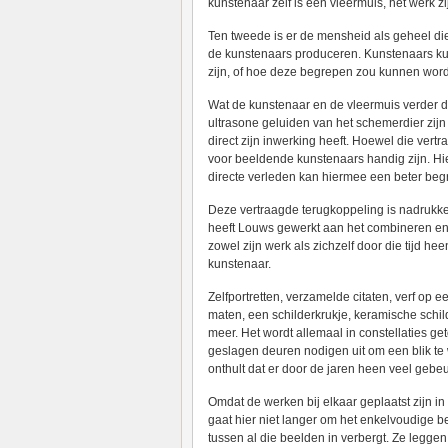
kunstenaar zelf is een vleermuis, het werk z
Ten tweede is er de mensheid als geheel di
de kunstenaars produceren. Kunstenaars k
zijn, of hoe deze begrepen zou kunnen word
Wat de kunstenaar en de vleermuis verder de
ultrasone geluiden van het schemerdier zijn 
direct zijn inwerking heeft. Hoewel die vertr
voor beeldende kunstenaars handig zijn. Hi
directe verleden kan hiermee een beter begr
Deze vertraagde terugkoppeling is nadrukke
heeft Louws gewerkt aan het combineren en 
zowel zijn werk als zichzelf door die tijd h
kunstenaar.
Zelfportretten, verzamelde citaten, verf op e
maten, een schilderkrukje, keramische schi
meer. Het wordt allemaal in constellaties g
geslagen deuren nodigen uit om een blik te w
onthult dat er door de jaren heen veel gebe
Omdat de werken bij elkaar geplaatst zijn in
gaat hier niet langer om het enkelvoudige be
tussen al die beelden in verbergt. Ze legg