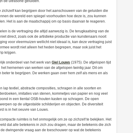
ijn de ultrasone geluiden.
e zichzelf kan begrijpen door het aanschouwen van de geluiden die
unnen de wereld een spiegel voorhouden hoe deze is, zou kunnen
en. Het is aan de maatschappij om op basis daarvan te reageren.
len is de vertraging die altijd aanwezig is. De terugkaatsing van de
niet direct, zoals ook de artistieke productie van kunstenaars nooit
aging voor vleermuizen wellicht niet ideaal is, kan deze vertraging juist
ermee wordt niet alleen het heden begrepen, maar ook juist het
ip krijgen.
lijk onderdeel van het werk van
Giel Louws
(1975). De afgelopen tijd
het hernemen van werken van de afgelopen twintig jaar. Dit om
een beter te begrijpen. De werken gaan over hem zelf als mens en als
en lap textiel, abstracte composities, schragen in alle soorten en
lderdoeken, imitaties van stenen, kommetjes van papier en nog veel
etoond in een tiental OSB-houten kasten op schragen. De open
erpen op de uitgestalde schilderijen en objecten. De diversiteit
urd is in het oeuvre van Louws.
 compacte ruimtes is het onmogelijk om ze op zichzelf te bekijken. Het
eld dat alle betekenis in zich zou dragen, maar de betekenis die zich
en de dwingende vraag aan de toeschouwer op wat de betekenis