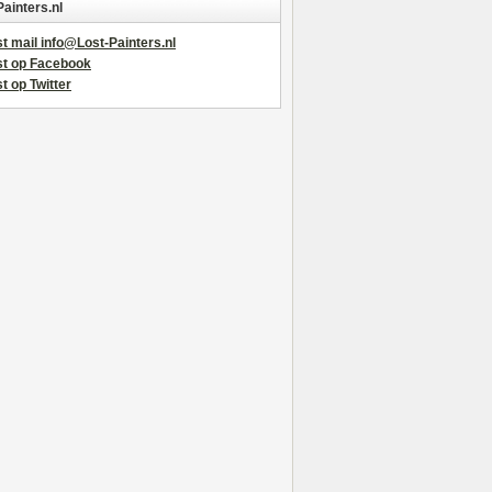
Painters.nl
t mail info@Lost-Painters.nl
st op Facebook
t op Twitter