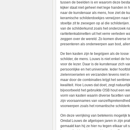
tussen de beelden is en waarom deze bestaat
kijker staat niet geheel met lege handen in h
naar de kunstenaar als mens, hoe ziet de kun
keramische schilderdoekjes verwijzen naar 
stoeltje zit te zwoegen op al die schilderij
van de schilderkunst zoals het onderzoek n
rariteitenkabinetten uit het verre verleden 
zeggen over de wereld. Zo komen diverse in
presenteren als onderwerpen aan bod, allem
De tien kasten zijn te begrijpen als de loss
schilder, de mens. Louws is niet enkel de h
voor de lezer. Daar is de kunstenaar zich v
persoonlijke en het universele. Ieder hoofds
zielenroerselen en verzanden tevens niet i
maar door de combinaties krijgt het sentime
kwaliteit. Hoe Louws dat doet, zegt natuurli
bijvoorbeeld het gebruikte OSB hout een wei
vorm van kasten waarin diverse facetten va
zijn vooraannames van vanzelfsprekendheden 
voorwerpen zoals het romantische schilderk
Om deze verrijking van betekenis mogelijk 
Omdat Louws de afgelopen jaren in zijn prakti
gemaakt kan hij ze hier nu tegen elkaar uit 