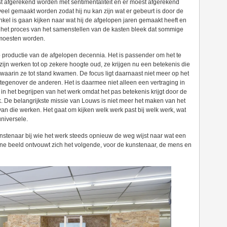
 afgerekend worden met sentimentaliteit en er moest afgerekend
 veel gemaakt worden zodat hij nu kan zijn wat er gebeurt is door de
nkel is gaan kijken naar wat hij de afgelopen jaren gemaakt heeft en
In het proces van het samenstellen van de kasten bleek dat sommige
 moesten worden.
p productie van de afgelopen decennia. Het is passender om het te
zijn werken tot op zekere hoogte oud, ze krijgen nu een betekenis die
 waarin ze tot stand kwamen. De focus ligt daarnaast niet meer op het
tegenover de anderen. Het is daarmee niet alleen een vertraging in
 in het begrijpen van het werk omdat het pas betekenis krijgt door de
k. De belangrijkste missie van Louws is niet meer het maken van het
n die werken. Het gaat om kijken welk werk past bij welk werk, wat
universele.
nstenaar bij wie het werk steeds opnieuw de weg wijst naar wat een
t ene beeld ontvouwt zich het volgende, voor de kunstenaar, de mens en