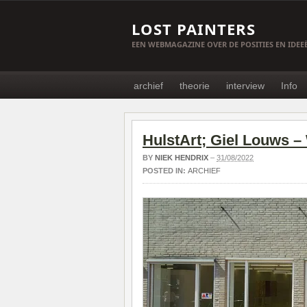
LOST PAINTERS
EEN WEBMAGAZINE OVER DE POSITIES EN IDE
archief
theorie
interview
Info
HulstArt; Giel Louws 
BY
NIEK HENDRIX
–
31/08/2022
POSTED IN:
ARCHIEF