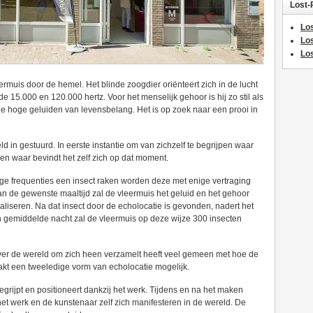
Lost-
Los
Lo
Los
ermuis door de hemel. Het blinde zoogdier oriënteert zich in de lucht
 15.000 en 120.000 hertz. Voor het menselijk gehoor is hij zo stil als
ze hoge geluiden van levensbelang. Het is op zoek naar een prooi in
 in gestuurd. In eerste instantie om van zichzelf te begrijpen waar
, en waar bevindt het zelf zich op dat moment.
ge frequenties een insect raken worden deze met enige vertraging
van de gewenste maaltijd zal de vleermuis het geluid en het gehoor
aliseren. Na dat insect door de echolocatie is gevonden, nadert het
n gemiddelde nacht zal de vleermuis op deze wijze 300 insecten
er de wereld om zich heen verzamelt heeft veel gemeen met hoe de
akt een tweeledige vorm van echolocatie mogelijk.
begrijpt en positioneert dankzij het werk. Tijdens en na het maken
et werk en de kunstenaar zelf zich manifesteren in de wereld. De