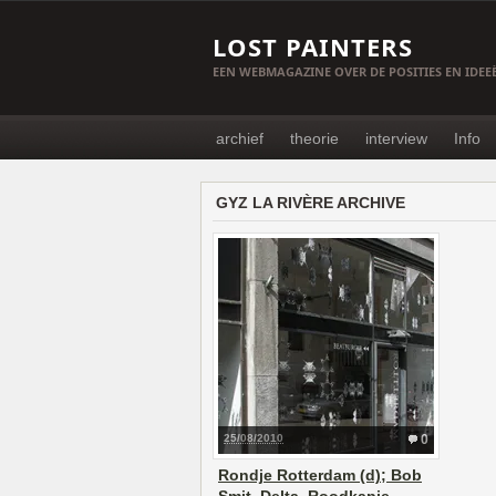
LOST PAINTERS
EEN WEBMAGAZINE OVER DE POSITIES EN IDE
archief
theorie
interview
Info
GYZ LA RIVÈRE ARCHIVE
25/08/2010
0
Rondje Rotterdam (d); Bob