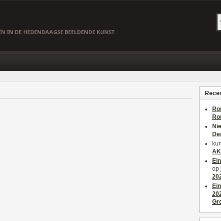
EËN IN DE HEDENDAAGSE BEELDENDE KUNST
Recen
Ro
Ro
Ni
De
kun
AK
Ei
op
20
Ei
20
Gr