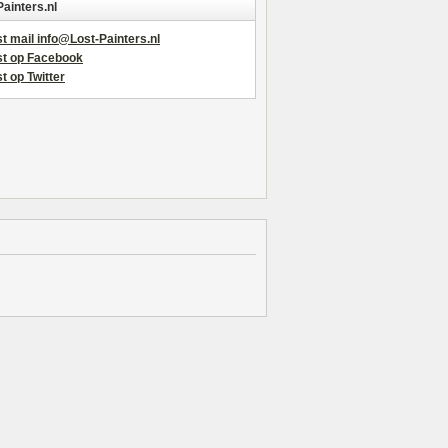
Painters.nl
t mail info@Lost-Painters.nl
st op Facebook
t op Twitter