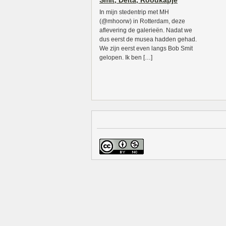
Smit, Delta, Roodkapje
In mijn stedentrip met MH
(@mhoorw) in Rotterdam, deze
aflevering de galerieën. Nadat we
dus eerst de musea hadden gehad.
We zijn eerst even langs Bob Smit
gelopen. Ik ben […]