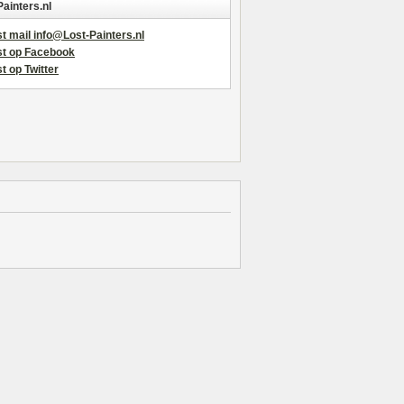
Painters.nl
t mail info@Lost-Painters.nl
st op Facebook
t op Twitter