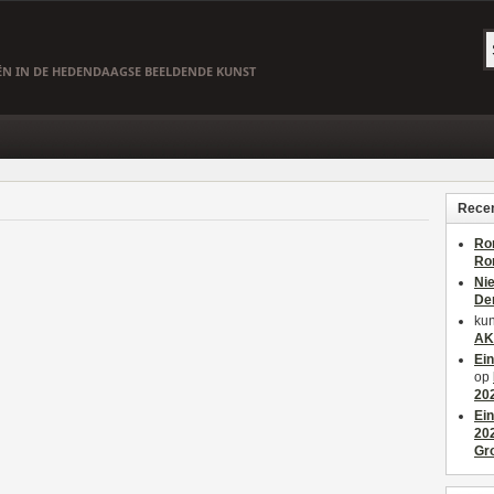
EËN IN DE HEDENDAAGSE BEELDENDE KUNST
Recen
Ro
Ro
Ni
De
kun
AK
Ei
op
20
Ei
20
Gr