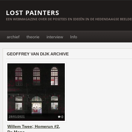
LOST PAINTERS
EEN WEBMAGAZINE OVER DE POSITIES EN IDEEËN IN DE HEDENDAAGSE BEELD
archief
theorie
interview
Info
GEOFFREY VAN DIJK ARCHIVE
28/01/2021
0
Willem Twee; Homerun #2,