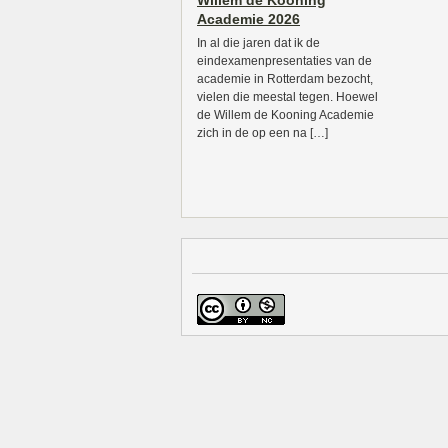
Willem de Kooning
Academie 2026
In al die jaren dat ik de
eindexamenpresentaties van de
academie in Rotterdam bezocht,
vielen die meestal tegen. Hoewel
de Willem de Kooning Academie
zich in de op een na […]