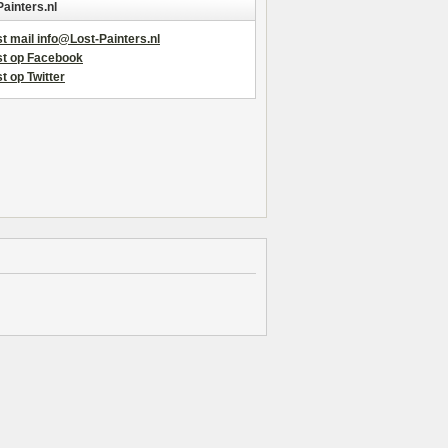
Painters.nl
t mail info@Lost-Painters.nl
st op Facebook
t op Twitter