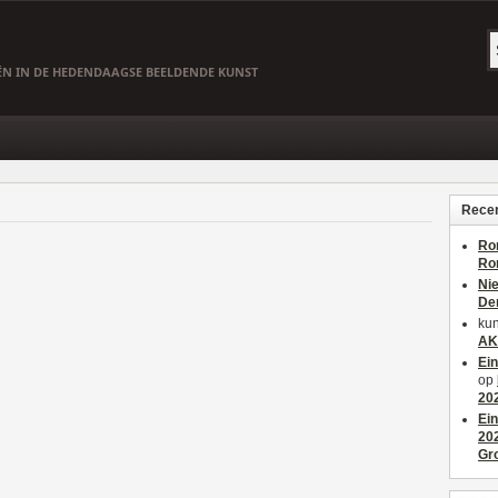
EËN IN DE HEDENDAAGSE BEELDENDE KUNST
Recen
Ro
Ro
Ni
De
kun
AK
Ei
op
20
Ei
20
Gr