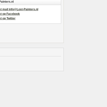
Painters.nl
t mail info@Lost-Painters.nl
st op Facebook
t op Twitter