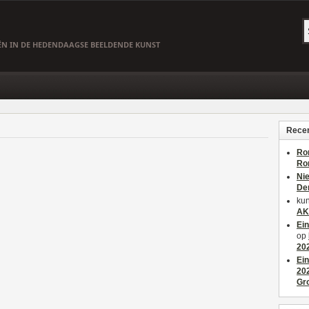
EËN IN DE HEDENDAAGSE BEELDENDE KUNST
Recen
Ro
Ro
Ni
De
kun
AK
Ei
op
20
Ei
20
Gr