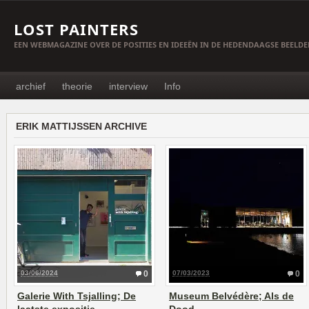
LOST PAINTERS
EEN WEBMAGAZINE OVER DE POSITIES EN IDEEËN IN DE HEDENDAAGSE BEELD
archief
theorie
interview
Info
ERIK MATTIJSSEN ARCHIVE
03/06/2024
0
07/03/2023
0
Galerie With Tsjalling; De
Museum Belvédère; Als de