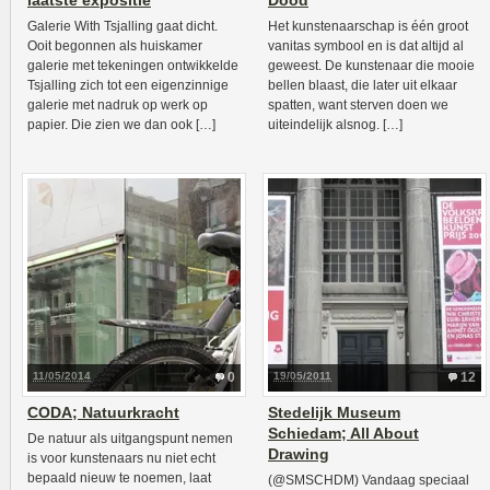
laatste expositie
Dood
Galerie With Tsjalling gaat dicht.
Het kunstenaarschap is één groot
Ooit begonnen als huiskamer
vanitas symbool en is dat altijd al
galerie met tekeningen ontwikkelde
geweest. De kunstenaar die mooie
Tsjalling zich tot een eigenzinnige
bellen blaast, die later uit elkaar
galerie met nadruk op werk op
spatten, want sterven doen we
papier. Die zien we dan ook […]
uiteindelijk alsnog. […]
11/05/2014
0
19/05/2011
12
CODA; Natuurkracht
Stedelijk Museum
Schiedam; All About
De natuur als uitgangspunt nemen
Drawing
is voor kunstenaars nu niet echt
bepaald nieuw te noemen, laat
(@SMSCHDM) Vandaag speciaal