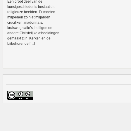
Een groot deel van de
kunstgeschiedenis bestaat uit
religieuze beelden. Er moeten
miljoenen zo niet miljarden
crucifixen, madonna’s,
kruiswegstatie’s, heiligen en
andere Christelijke afbeeldingen
gemaakt zijn. Kerken en de
bijbehorende […]