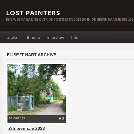
LOST PAINTERS
EEN WEBMAGAZINE OVER DE POSITIES EN IDEEËN IN DE HEDENDAAGSE BEELD
archief
theorie
interview
Info
ELISE ’T HART ARCHIVE
03/06/2023
2
h3h biënnale 2023