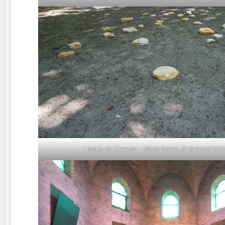
Lisette de Greeuw – Many forms of dappled ligh