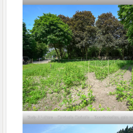
Rudy J Luijters – Carduelis Caduelis – Kaardenbollen, gele mo