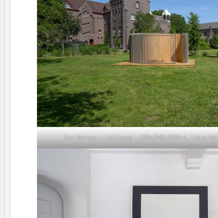
Ine Vermee – Lichtkapel – 530x340x250cm, Frake No