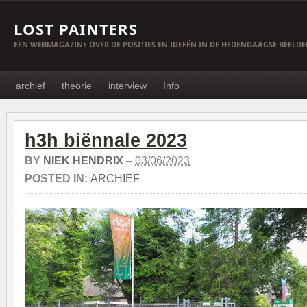
LOST PAINTERS
EEN WEBMAGAZINE OVER DE POSITIES EN IDEEËN IN DE HEDENDAAGSE BEELD
archief
theorie
interview
Info
h3h biënnale 2023
BY
NIEK HENDRIX
–
03/06/2023
POSTED IN:
ARCHIEF