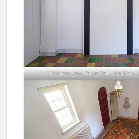
JCJ Vanderheyden – Zon der Titel – 243x162cm, Ac