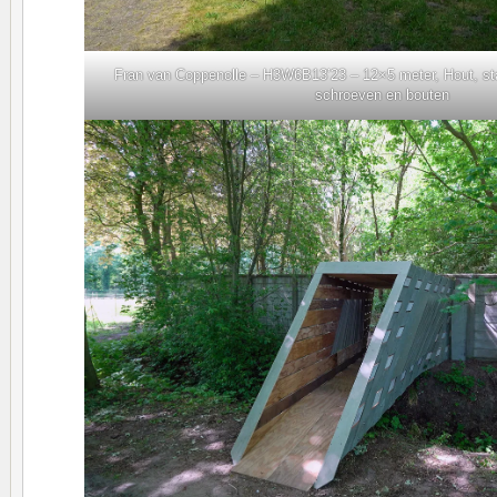
Fran van Coppenolle – H3W6B13’23 – 12×5 meter, Hout, sta
schroeven en bouten