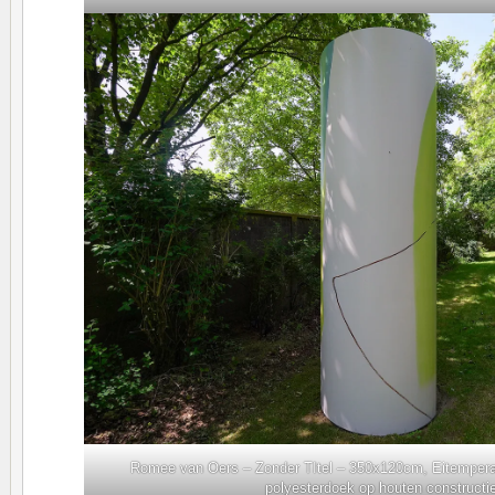
Romee van Oers – Zonder TItel – 350x120cm, Eitempera
polyesterdoek op houten constructi