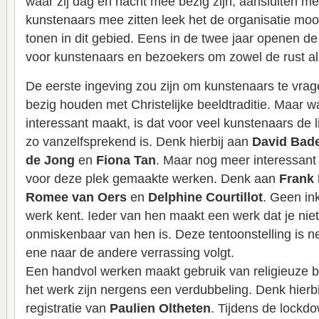
waar zij dag en nacht mee bezig zijn, aansluiten m
kunstenaars mee zitten leek het de organisatie mo
tonen in dit gebied. Eens in de twee jaar openen de
voor kunstenaars en bezoekers om zowel de rust als
De eerste ingeving zou zijn om kunstenaars te vrage
bezig houden met Christelijke beeldtraditie. Maar wa
interessant maakt, is dat voor veel kunstenaars de li
zo vanzelfsprekend is. Denk hierbij aan
David Bade
de Jong
en
Fiona Tan
. Maar nog meer interessant 
voor deze plek gemaakte werken. Denk aan
Frank 
Romee van Oers
en
Delphine Courtillot
. Geen in
werk kent. Ieder van hen maakt een werk dat je ni
onmiskenbaar van hen is. Deze tentoonstelling is n
ene naar de andere verrassing volgt.
Een handvol werken maakt gebruik van religieuze b
het werk zijn nergens een verdubbeling. Denk hierb
registratie van
Paulien Oltheten
. Tijdens de lockd