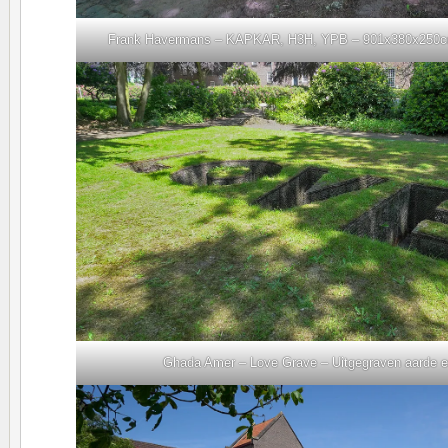
Frank Havermans – KAPKAR, H3H, YPB – 901x380x250cm,
Ghada Amer – Love Grave – Uitgegraven aarde e