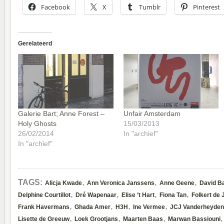
Facebook
X
Tumblr
Pinterest
Gerelateerd
Galerie Bart; Anne Forest –
Unfair Amsterdam
Holy Ghosts
15/03/2013
26/02/2014
In "archief"
In "archief"
,
,
,
TAGS:
Alicja Kwade
Ann Veronica Janssens
Anne Geene
David B
,
,
,
,
Delphine Courtillot
Dré Wapenaar
Elise ’t Hart
Fiona Tan
Folkert de 
,
,
,
,
Frank Havermans
Ghada Amer
H3H
Ine Vermee
JCJ Vanderheyden
,
,
,
Lisette de Greeuw
Loek Grootjans
Maarten Baas
Marwan Bassiouni