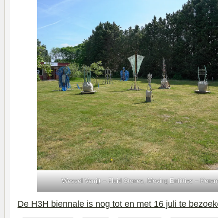
Wessel Verrijt – Fluid Stones, Moving Entitties – Ker
De H3H biennale is nog tot en met 16 juli te bezoe