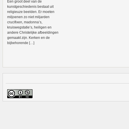
Een groot deel van de
kunstgeschiedenis bestaat uit
religieuze beelden. Er moeten
miljoenen zo niet miljarden
crucifixen, madonna’s,
kruiswegstatie’s, heiligen en
andere Christelijke afbeeldingen
gemaakt zijn. Kerken en de
bijbehorende […]