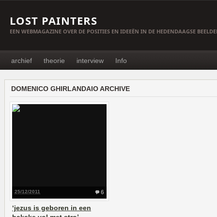
LOST PAINTERS
EEN WEBMAGAZINE OVER DE POSITIES EN IDEEËN IN DE HEDENDAAGSE BEELD
archief
theorie
interview
Info
DOMENICO GHIRLANDAIO ARCHIVE
25/12/2011
6
‘jezus is geboren in een