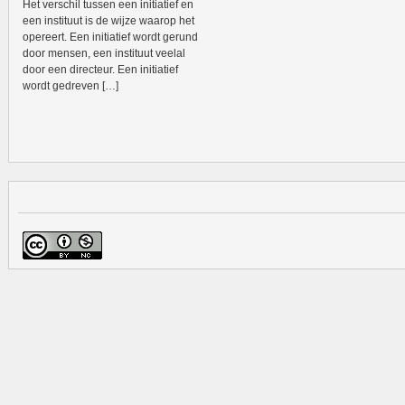
Het verschil tussen een initiatief en
een instituut is de wijze waarop het
opereert. Een initiatief wordt gerund
door mensen, een instituut veelal
door een directeur. Een initiatief
wordt gedreven […]