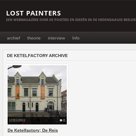
LOST PAINTERS
EEN WEBMAGAZINE OVER DE POSITIES EN IDEEËN IN DE HEDENDAAGSE BEELD
archief
theorie
interview
Info
DE KETELFACTORY ARCHIVE
17/01/2022
0
De Ketelfactory; De Reis