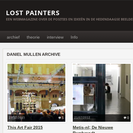
LOST PAINTERS
EEN WEBMAGAZINE OVER DE POSITIES EN IDEEËN IN DE HEDENDAAGSE BEELD
archief
theorie
interview
Info
DANIEL MULLEN ARCHIVE
29/12/2015
5
21/07/2012
0
This Art Fair 2015
Metis-nl; De Nieuwe