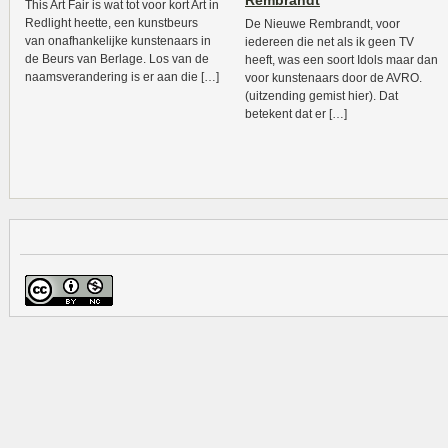
Rembrandt
This Art Fair is wat tot voor kort Art in
Redlight heette, een kunstbeurs
De Nieuwe Rembrandt, voor
van onafhankelijke kunstenaars in
iedereen die net als ik geen TV
de Beurs van Berlage. Los van de
heeft, was een soort Idols maar dan
naamsverandering is er aan die […]
voor kunstenaars door de AVRO.
(uitzending gemist hier). Dat
betekent dat er […]