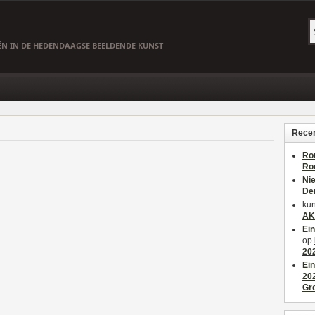
EËN IN DE HEDENDAAGSE BEELDENDE KUNST
Recen
Ro
Ro
Ni
De
kun
AK
Ei
op
20
Ei
20
Gr