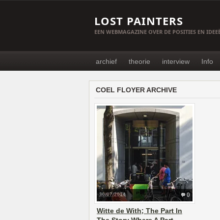
LOST PAINTERS
EEN WEBMAGAZINE OVER DE POSITIES EN IDE
archief
theorie
interview
Info
COEL FLOYER ARCHIVE
30/07/2014
0
Witte de With; The Part In