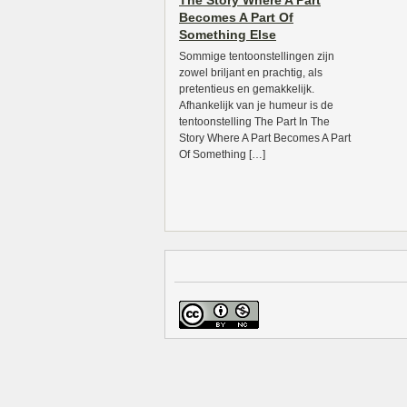
The Story Where A Part
Becomes A Part Of
Something Else
Sommige tentoonstellingen zijn
zowel briljant en prachtig, als
pretentieus en gemakkelijk.
Afhankelijk van je humeur is de
tentoonstelling The Part In The
Story Where A Part Becomes A Part
Of Something […]