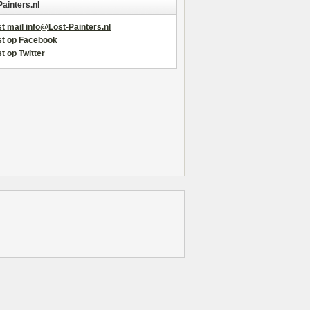
Painters.nl
t mail info@Lost-Painters.nl
st op Facebook
t op Twitter