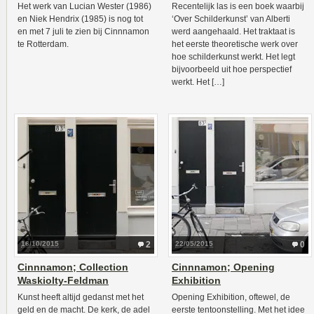
Het werk van Lucian Wester (1986)
Recentelijk las is een boek waarbij
en Niek Hendrix (1985) is nog tot
‘Over Schilderkunst’ van Alberti
en met 7 juli te zien bij Cinnnamon
werd aangehaald. Het traktaat is
te Rotterdam.
het eerste theoretische werk over
hoe schilderkunst werkt. Het legt
bijvoorbeeld uit hoe perspectief
werkt. Het […]
16/10/2015
2
22/05/2015
0
Cinnnamon; Collection
Cinnnamon; Opening
Waskiolty-Feldman
Exhibition
Kunst heeft altijd gedanst met het
Opening Exhibition, oftewel, de
geld en de macht. De kerk, de adel
eerste tentoonstelling. Met het idee