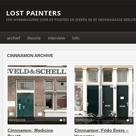
LOST PAINTERS
EEN WEBMAGAZINE OVER DE POSITIES EN IDEEËN IN DE HEDENDAAGSE BEELD
archief
theorie
interview
Info
CINNNAMON ARCHIVE
24/06/2020
0
26/02/2019
1
Cinnnamon; Medicine
Cinnnamon; Frido Evers –