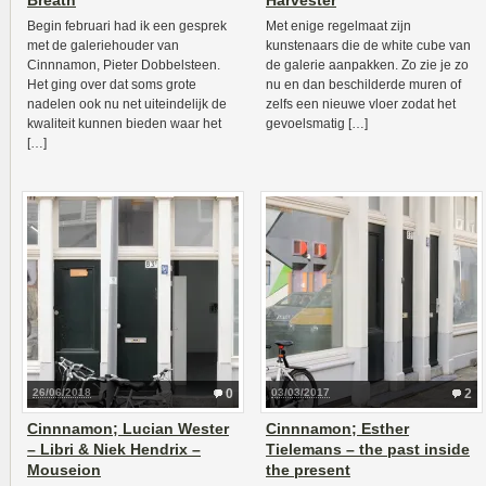
Breath
Harvester
Begin februari had ik een gesprek
Met enige regelmaat zijn
met de galeriehouder van
kunstenaars die de white cube van
Cinnnamon, Pieter Dobbelsteen.
de galerie aanpakken. Zo zie je zo
Het ging over dat soms grote
nu en dan beschilderde muren of
nadelen ook nu net uiteindelijk de
zelfs een nieuwe vloer zodat het
kwaliteit kunnen bieden waar het
gevoelsmatig […]
[…]
26/06/2018
0
03/03/2017
2
Cinnnamon; Lucian Wester
Cinnnamon; Esther
– Libri & Niek Hendrix –
Tielemans – the past inside
Mouseion
the present