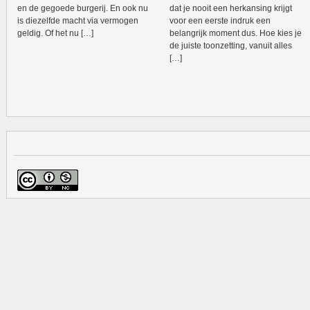
en de gegoede burgerij. En ook nu
dat je nooit een herkansing krijgt
is diezelfde macht via vermogen
voor een eerste indruk een
geldig. Of het nu […]
belangrijk moment dus. Hoe kies je
de juiste toonzetting, vanuit alles
[…]