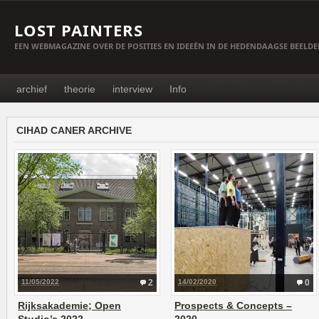
LOST PAINTERS
EEN WEBMAGAZINE OVER DE POSITIES EN IDEEËN IN DE HEDENDAAGSE BEELD
archief
theorie
interview
Info
CIHAD CANER ARCHIVE
11/05/2022
2
14/02/2020
0
Rijksakademie; Open
Prospects & Concepts –