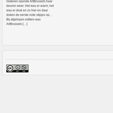
Gisteren opende ArtBrussels haar
deuren weer. Het was er warm, het
was er druk en zo hier en daar
doken de eerste rode stipjes op…
Bij afgelopen edities was
ArtBrussels […]