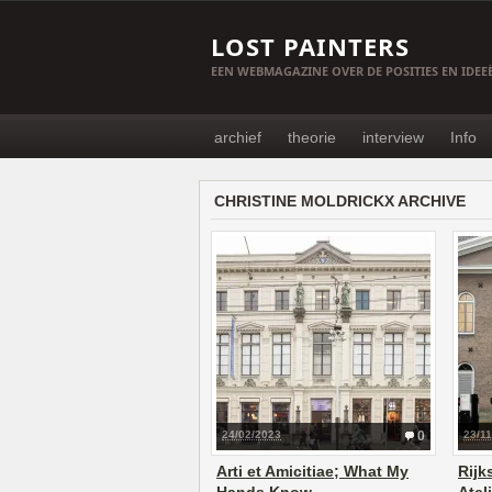
LOST PAINTERS
EEN WEBMAGAZINE OVER DE POSITIES EN IDE
archief
theorie
interview
Info
CHRISTINE MOLDRICKX ARCHIVE
24/02/2023
0
23/1
Arti et Amicitiae; What My
Rij