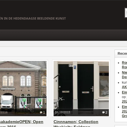
EËN IN DE HEDENDAAGSE BEELDENDE KUNST
Recen
Ro
Ro
Ni
De
kun
AK
Ei
op
20
Ei
20
1/2016
1
16/10/2015
2
Gr
ksakademieOPEN; Open
Cinnnamon; Collection