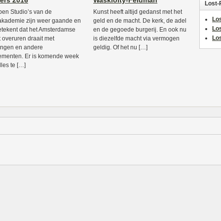
iers 2016
Waskiolty-Feldman
Lost-
en Studio’s van de
Kunst heeft altijd gedanst met het
Los
akademie zijn weer gaande en
geld en de macht. De kerk, de adel
Lo
etekent dat het Amsterdamse
en de gegoede burgerij. En ook nu
Los
it overuren draait met
is diezelfde macht via vermogen
ingen en andere
geldig. Of het nu […]
menten. Er is komende week
lles te […]