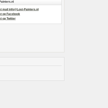
Painters.nl
t mail info@Lost-Painters.nl
st op Facebook
t op Twitter