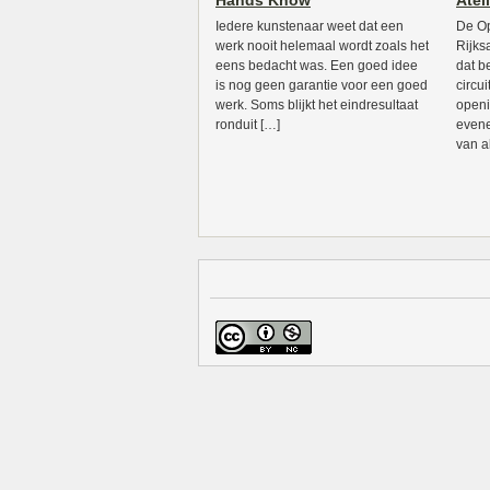
Hands Know
Atel
Iedere kunstenaar weet dat een
De Op
werk nooit helemaal wordt zoals het
Rijks
eens bedacht was. Een goed idee
dat b
is nog geen garantie voor een goed
circu
werk. Soms blijkt het eindresultaat
open
ronduit […]
evene
van a