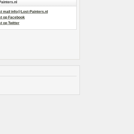
Painters.nl
t mail info@Lost-Painters.nl
st op Facebook
t op Twitter