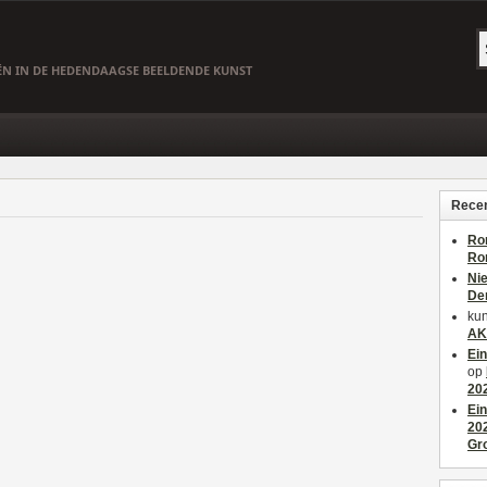
EËN IN DE HEDENDAAGSE BEELDENDE KUNST
Recen
Ro
Ro
Ni
De
kun
AK
Ei
op
20
Ei
20
Gr