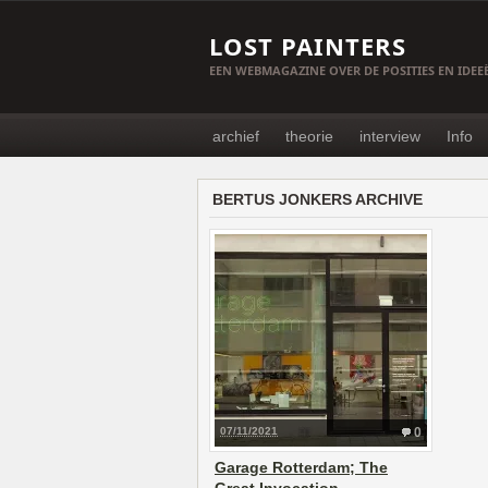
LOST PAINTERS
EEN WEBMAGAZINE OVER DE POSITIES EN IDE
archief
theorie
interview
Info
BERTUS JONKERS ARCHIVE
07/11/2021
0
Garage Rotterdam; The