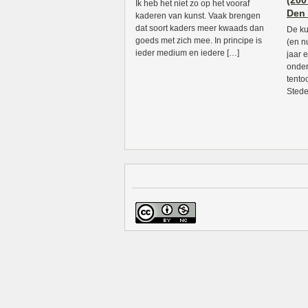
(200
Ik heb het niet zo op het vooraf
Den
kaderen van kunst. Vaak brengen
dat soort kaders meer kwaads dan
De k
goeds met zich mee. In principe is
(en n
ieder medium en iedere […]
jaar 
onder
tento
Stede