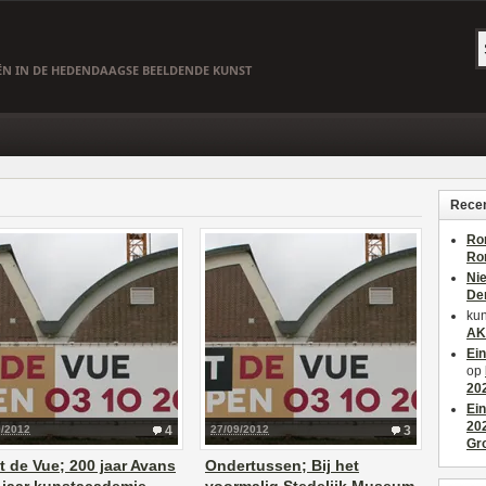
EËN IN DE HEDENDAAGSE BEELDENDE KUNST
Recen
Ro
Ro
Ni
De
kun
AK
Ei
op
20
Ei
20
0/2012
4
27/09/2012
3
Gr
t de Vue; 200 jaar Avans
Ondertussen; Bij het