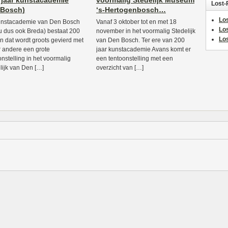
 jaar kunstacademie
voormalig Stedelijk Museum
Lost-
 Bosch)
‘s-Hertogenbosch…
Los
unstacademie van Den Bosch
Vanaf 3 oktober tot en met 18
Lo
u dus ook Breda) bestaat 200
november in het voormalig Stedelijk
Los
en dat wordt groots gevierd met
van Den Bosch. Ter ere van 200
 andere een grote
jaar kunstacademie Avans komt er
onstelling in het voormalig
een tentoonstelling met een
lijk van Den […]
overzicht van […]