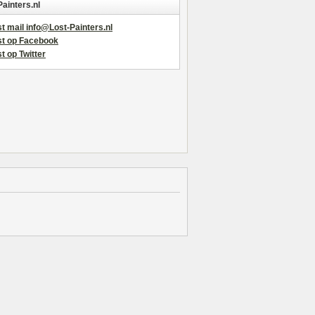
Painters.nl
t mail info@Lost-Painters.nl
st op Facebook
t op Twitter