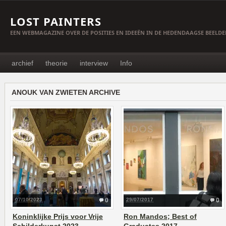
LOST PAINTERS
EEN WEBMAGAZINE OVER DE POSITIES EN IDEEËN IN DE HEDENDAAGSE BEELD
archief
theorie
interview
Info
ANOUK VAN ZWIETEN ARCHIVE
07/10/2023
0
29/07/2017
0
Koninklijke Prijs voor Vrije
Ron Mandos; Best of