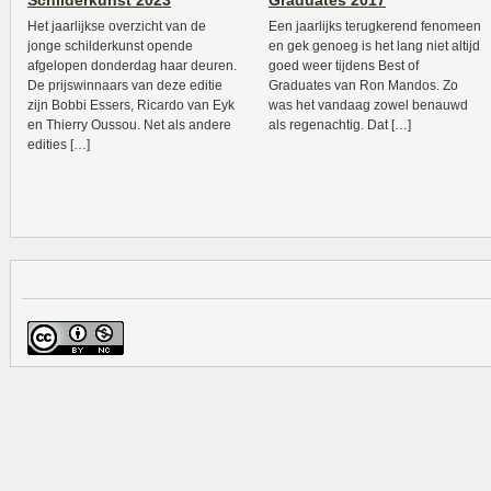
Schilderkunst 2023
Graduates 2017
Het jaarlijkse overzicht van de
Een jaarlijks terugkerend fenomeen
jonge schilderkunst opende
en gek genoeg is het lang niet altijd
afgelopen donderdag haar deuren.
goed weer tijdens Best of
De prijswinnaars van deze editie
Graduates van Ron Mandos. Zo
zijn Bobbi Essers, Ricardo van Eyk
was het vandaag zowel benauwd
en Thierry Oussou. Net als andere
als regenachtig. Dat […]
edities […]