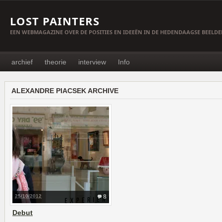
LOST PAINTERS
EEN WEBMAGAZINE OVER DE POSITIES EN IDEEËN IN DE HEDENDAAGSE BEELD
archief
theorie
interview
Info
ALEXANDRE PIACSEK ARCHIVE
25/10/2012
8
Debut