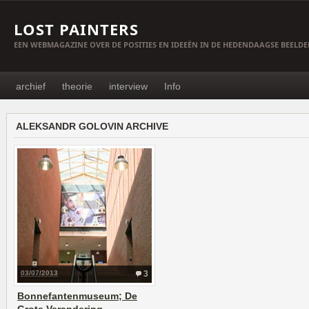
LOST PAINTERS
EEN WEBMAGAZINE OVER DE POSITIES EN IDEEËN IN DE HEDENDAAGSE BEELD
archief
theorie
interview
Info
ALEKSANDR GOLOVIN ARCHIVE
03/07/2013
3
Bonnefantenmuseum; De