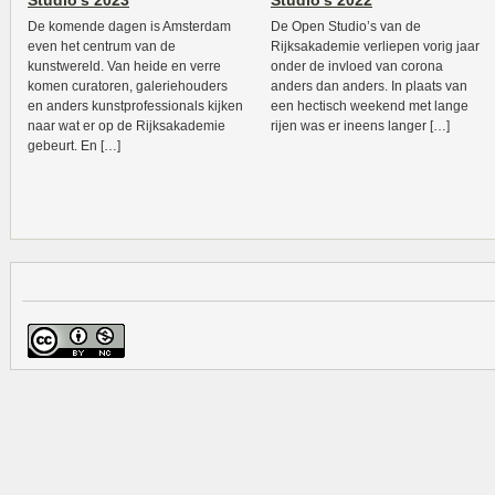
Studio’s 2023
Studio’s 2022
De komende dagen is Amsterdam
De Open Studio’s van de
even het centrum van de
Rijksakademie verliepen vorig jaar
kunstwereld. Van heide en verre
onder de invloed van corona
komen curatoren, galeriehouders
anders dan anders. In plaats van
en anders kunstprofessionals kijken
een hectisch weekend met lange
naar wat er op de Rijksakademie
rijen was er ineens langer […]
gebeurt. En […]