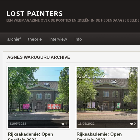
LOST PAINTERS
EEN WEBMAGAZINE OVER DE POSITIES EN IDEEËN IN DE HEDENDAAGSE BEELD
archief
theorie
interview
Info
AGNES WARUGURU ARCHIVE
31/05/2023
1
11/05/2022
2
Rijksakademie; Open
Rijksakademie; Open