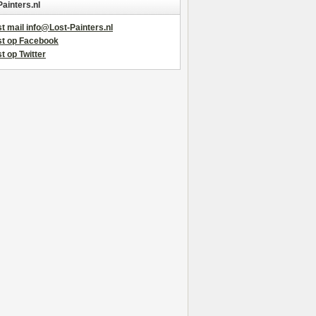
Painters.nl
t mail info@Lost-Painters.nl
st op Facebook
t op Twitter