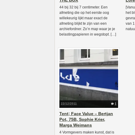
THE BOX
Lore
44 bij 32 bij 7 centimeter. Een
[Vanu
afmeting die op het eerste oog
het b
willekeurig lijkt maar exact de
gevra
afmeting blijkt te zijn van een
van 1
archiefordner. Zo’n map waar je je
natuur
belastingpapieren in wegstopt. […]
22/12/2011
1
Tent; Face Value – Bertjan
Pot, 75B, Sophie Krier,
Marga Weimans
4 Vormgevers maken kunst, dat is