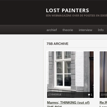
LOST PAINTERS
EEN WEBMAGAZINE OVER DE POSITIES EN IDE
archief
theorie
interview
Info
75B ARCHIVE
27/04/2014
1
22/0
Marres; THINKING (out of)
Re:R