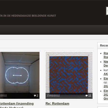
EËN IN DE HEDENDAAGSE BEELDENDE KUNST
Recen
Ro
Ro
Ni
De
kun
AK
Ei
op
20
Ei
20
2/2012
2
15/02/2012
11
Gr
otterdam (inzending
Re: Rotterdam