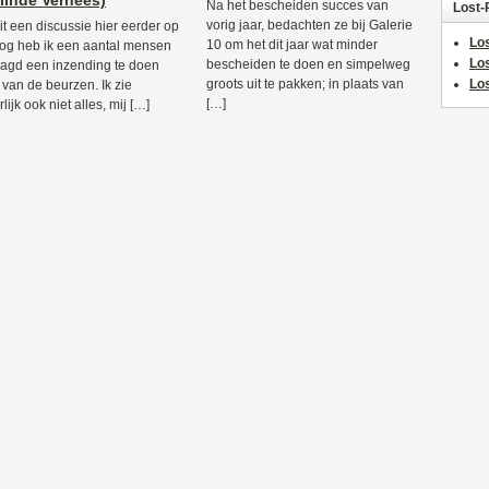
linde Verhees)
Na het bescheiden succes van
Lost-
vorig jaar, bedachten ze bij Galerie
it een discussie hier eerder op
Los
10 om het dit jaar wat minder
log heb ik een aantal mensen
Lo
bescheiden te doen en simpelweg
agd een inzending te doen
groots uit te pakken; in plaats van
Los
 van de beurzen. Ik zie
[…]
lijk ook niet alles, mij […]