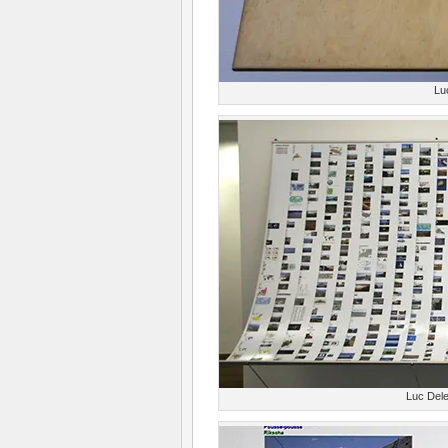
Lu
Luc Del