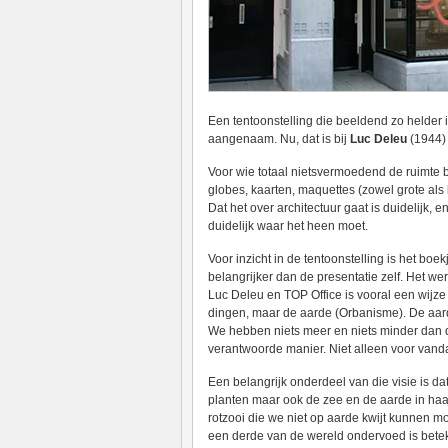
Een tentoonstelling die beeldend zo helder is
aangenaam. Nu, dat is bij
Luc Deleu
(1944) 
Voor wie totaal nietsvermoedend de ruimte bi
globes, kaarten, maquettes (zowel grote als 
Dat het over architectuur gaat is duidelijk, e
duidelijk waar het heen moet.
Voor inzicht in de tentoonstelling is het boe
belangrijker dan de presentatie zelf. Het we
Luc Deleu en TOP Office is vooral een wijz
dingen, maar de aarde (Orbanisme). De aard
We hebben niets meer en niets minder dan 
verantwoorde manier. Niet alleen voor vand
Een belangrijk onderdeel van die visie is dat
planten maar ook de zee en de aarde in haar 
rotzooi die we niet op aarde kwijt kunnen m
een derde van de wereld ondervoed is bete