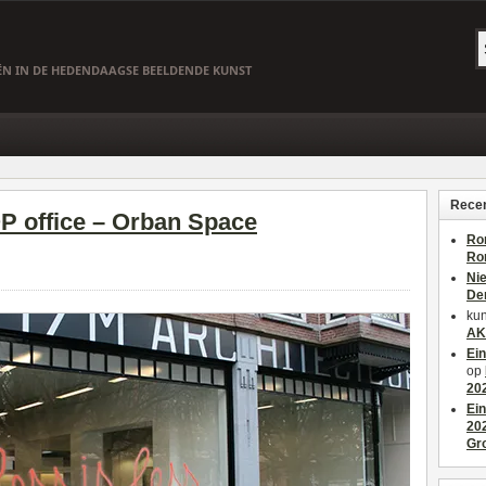
EËN IN DE HEDENDAAGSE BEELDENDE KUNST
Recen
P office – Orban Space
Ro
Ro
Ni
De
kun
AK
Ei
op
20
Ei
20
Gr