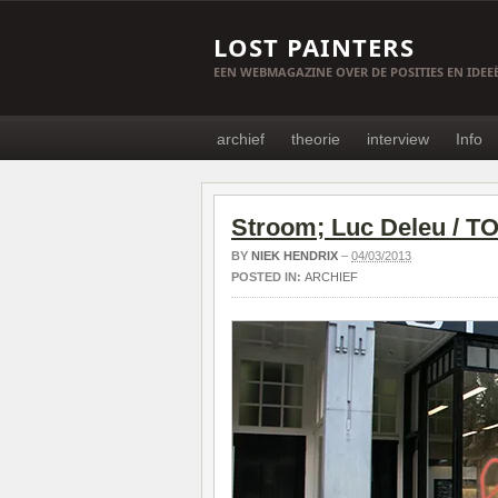
LOST PAINTERS
EEN WEBMAGAZINE OVER DE POSITIES EN IDE
archief
theorie
interview
Info
Stroom; Luc Deleu / TO
BY
NIEK HENDRIX
–
04/03/2013
POSTED IN:
ARCHIEF