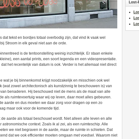
Lost-
Los
Lo
Los
 dat tekst en bordjes totaal overbodig zijn, dat vind ik vaak wel
bij Stroom in elk geval niet aan de orde.
nnentreed is de tentoonstelling weinig inzichtelijk. Er staan enkele
kleine), een aantal prints, een soort legenda en een videopresentatie.
n dat het recentelijk van datum is ook. Verder is het allemaal niet direct
kje wat je bij binnenkomst krijgt noodzakelijk en misschien ook wel
rk (wat zowel architectonisch als kunstzinnig te beschouwen is) van
e van benaderen. Hij beschouwd niet de mens als de maat van alle
e als ruimtevoertuig waar wij op leven, daar moet alles gebeuren.
de aarde en dus moeten we daar zorg voor dragen op een zo
aag maar ook voor de komende tijd.
 de aarde als totaal beschouwt wordt. Niet alleen alle leven en alle
astronomische context. Zoals ik al zei, als een ruimteschip. Alle
oeten we niet begraven in de aarde, maar de ruimte in schieten. Dat
kend dat we ook efficienter moeten omgaan met voedsel. Waarom niet