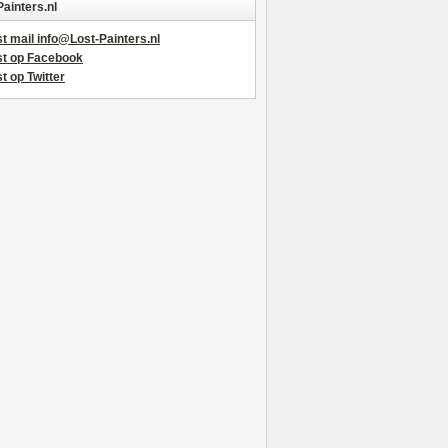
Painters.nl
t mail info@Lost-Painters.nl
st op Facebook
t op Twitter