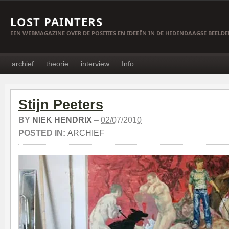
LOST PAINTERS
EEN WEBMAGAZINE OVER DE POSITIES EN IDEEËN IN DE HEDENDAAGSE BEELD
archief
theorie
interview
Info
Stijn Peeters
BY
NIEK HENDRIX
–
02/07/2010
POSTED IN:
ARCHIEF