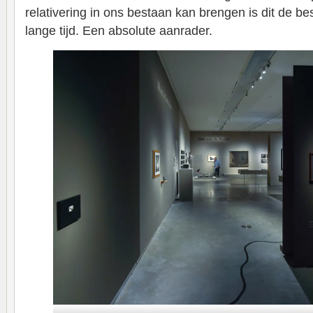
relativering in ons bestaan kan brengen is dit de bes
lange tijd. Een absolute aanrader.