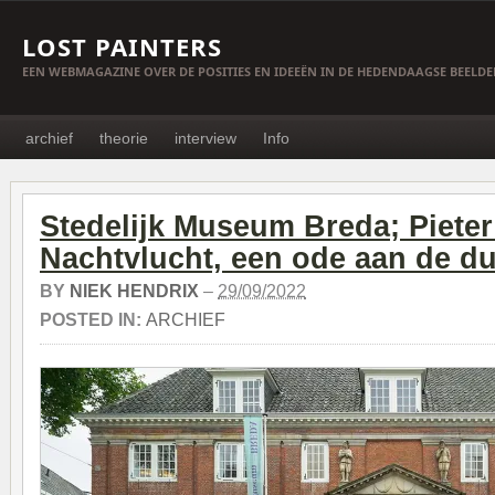
LOST PAINTERS
EEN WEBMAGAZINE OVER DE POSITIES EN IDEEËN IN DE HEDENDAAGSE BEELD
archief
theorie
interview
Info
Stedelijk Museum Breda; Pieter
Nachtvlucht, een ode aan de du
BY
NIEK HENDRIX
–
29/09/2022
POSTED IN:
ARCHIEF