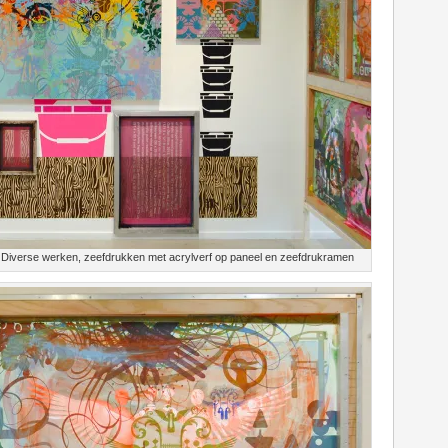
Diverse werken, zeefdrukken met acrylverf op paneel en zeefdrukramen