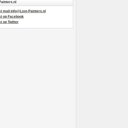
Painters.nl
t mail info@Lost-Painters.nl
st op Facebook
t op Twitter