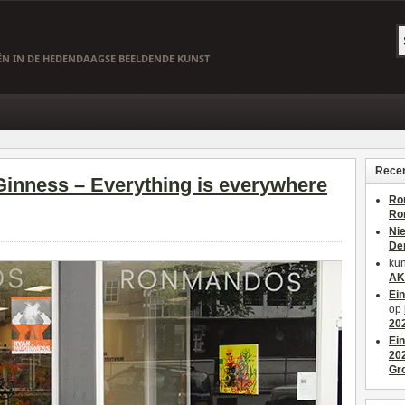
EËN IN DE HEDENDAAGSE BEELDENDE KUNST
Recen
nness – Everything is everywhere
Ro
Ro
Ni
De
kun
AK
Ei
op
20
Ei
20
Gr