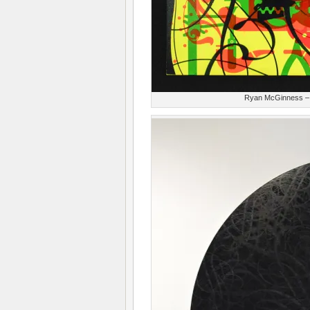
Ryan McGinness – T