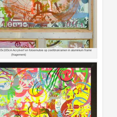
x183cm Acrylverf en fotoemulsie op zeefdrukramen in aluminium frame
(fragement)