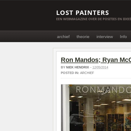
LOST PAINTERS
EEN WEBMAGAZINE OVER DE POSITIES EN IDE
archief
theorie
interview
Info
Ron Mandos; Ryan McGi
BY
NIEK HENDRIX
–
12/05/2014
POSTED IN:
ARCHIEF