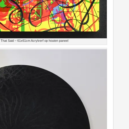
hat Said – 61x61cm Acrylverf op houten paneel