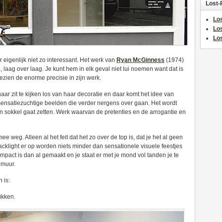
Lost-
Los
Lo
Los
r eigenlijk niet zo interessant. Het werk van
Ryan McGinness
(1974)
laag over laag. Je kunt hem in elk geval niet lui noemen want dat is
ezien de enorme precisie in zijn werk.
aar zit te kijken los van haar decoratie en daar komt het idee van
 sensatiezuchtige beelden die verder nergens over gaan. Het wordt
 een sokkel gaat zetten. Werk waarvan de pretenties en de arrogantie en
weg. Alleen al het feit dat het zo over de top is, dat je het al geen
klight er op worden niets minder dan sensationele visuele feestjes
mpact is dan al gemaakt en je staat er met je mond vol tanden je te
 muur.
 is:
ikken.