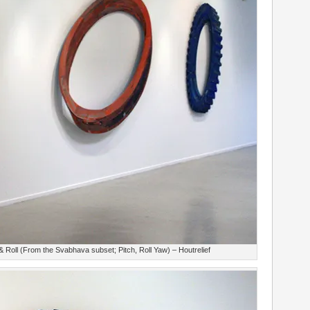
 Roll (From the Svabhava subset; Pitch, Roll Yaw) – Houtrelief