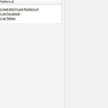
Painters.nl
t mail info@Lost-Painters.nl
st op Facebook
t op Twitter