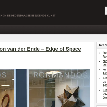
EËN IN DE HEDENDAAGSE BEELDENDE KUNST
Recen
on van der Ende – Edge of Space
Ro
Ro
Ni
De
kun
AK
Ei
op
20
Ei
20
Gr