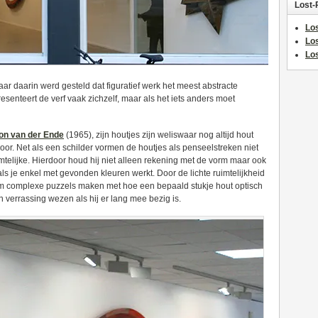
Lost-
Los
Lo
Los
aar daarin werd gesteld dat figuratief werk het meest abstracte
resenteert de verf vaak zichzelf, maar als het iets anders moet
on van der Ende
(1965), zijn houtjes zijn weliswaar nog altijd hout
oor. Net als een schilder vormen de houtjes als penseelstreken niet
mtelijke. Hierdoor houd hij niet alleen rekening met de vorm maar ook
g als je enkel met gevonden kleuren werkt. Door de lichte ruimtelijkheid
rm complexe puzzels maken met hoe een bepaald stukje hout optisch
en verrassing wezen als hij er lang mee bezig is.