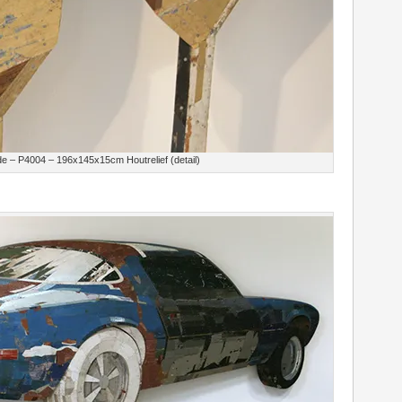
e – P4004 – 196x145x15cm Houtrelief (detail)