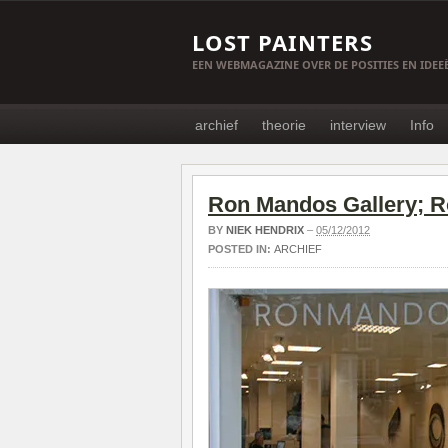
LOST PAINTERS
EEN WEBMAGAZINE OVER DE POSITIES EN IDE
archief
theorie
interview
Info
Ron Mandos Gallery; R
BY
NIEK HENDRIX
–
05/12/2012
POSTED IN:
ARCHIEF