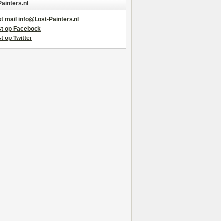
Painters.nl
t mail info@Lost-Painters.nl
st op Facebook
t op Twitter