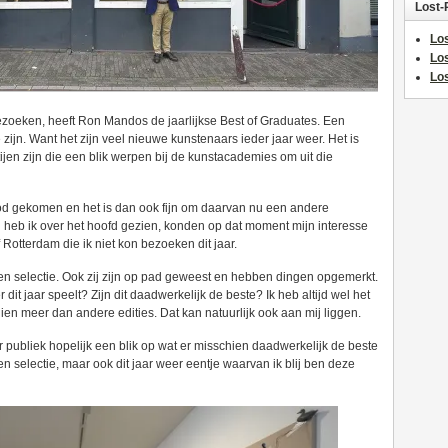
Lost-
Los
Lo
Los
bezoeken, heeft Ron Mandos de jaarlijkse Best of Graduates. Een
 zijn. Want het zijn veel nieuwe kunstenaars ieder jaar weer. Het is
ijen zijn die een blik werpen bij de kunstacademies om uit die
bod gekomen en het is dan ook fijn om daarvan nu een andere
 heb ik over het hoofd gezien, konden op dat moment mijn interesse
 Rotterdam die ik niet kon bezoeken dit jaar.
 selectie. Ook zij zijn op pad geweest en hebben dingen opgemerkt.
 dit jaar speelt? Zijn dit daadwerkelijk de beste? Ik heb altijd wel het
chien meer dan andere edities. Dat kan natuurlijk ook aan mij liggen.
 publiek hopelijk een blik op wat er misschien daadwerkelijk de beste
een selectie, maar ook dit jaar weer eentje waarvan ik blij ben deze