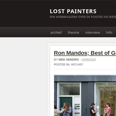
LOST PAINTERS
EEN WEBMAGAZINE OVER DE POSITIES EN IDE
archief
theorie
interview
Info
Ron Mandos; Best of G
BY
NIEK HENDRIX
–
02/08/2024
POSTED IN:
ARCHIEF