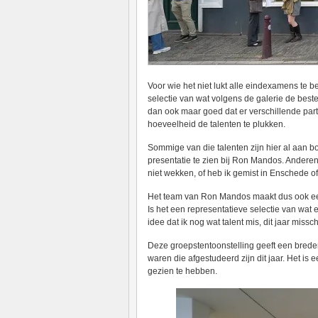
Voor wie het niet lukt alle eindexamens te 
selectie van wat volgens de galerie de beste
dan ook maar goed dat er verschillende part
hoeveelheid de talenten te plukken.
Sommige van die talenten zijn hier al aan 
presentatie te zien bij Ron Mandos. Anderen
niet wekken, of heb ik gemist in Enschede of
Het team van Ron Mandos maakt dus ook een
Is het een representatieve selectie van wat er
idee dat ik nog wat talent mis, dit jaar miss
Deze groepstentoonstelling geeft een breder
waren die afgestudeerd zijn dit jaar. Het is 
gezien te hebben.