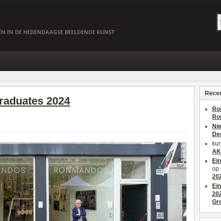
EËN IN DE HEDENDAAGSE BEELDENDE KUNST
Recen
raduates 2024
Ro
Ro
Ni
De
kun
AK
Ei
op
20
Ei
20
Gr