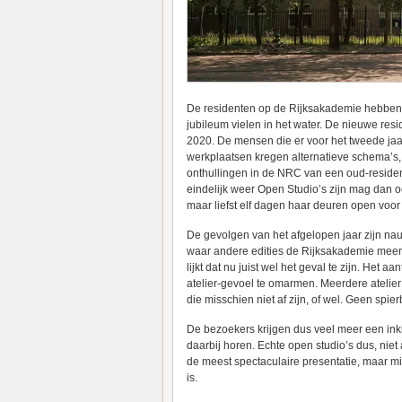
De residenten op de Rijksakademie hebben e
jubileum vielen in het water. De nieuwe res
2020. De mensen die er voor het tweede jaa
werkplaatsen kregen alternatieve schema’s, 
onthullingen in de NRC van een oud-residen
eindelijk weer Open Studio’s zijn mag dan 
maar liefst elf dagen haar deuren open voor 
De gevolgen van het afgelopen jaar zijn nau
waar andere edities de Rijksakademie meer e
lijkt dat nu juist wel het geval te zijn. Het 
atelier-gevoel te omarmen. Meerdere atelie
die misschien niet af zijn, of wel. Geen spi
De bezoekers krijgen dus veel meer een inki
daarbij horen. Echte open studio’s dus, niet 
de meest spectaculaire presentatie, maar mi
is.