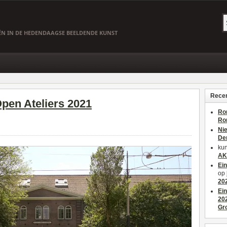
EËN IN DE HEDENDAAGSE BEELDENDE KUNST
Recen
en Ateliers 2021
Ro
Ro
Ni
De
kun
AK
Ei
op
20
Ei
20
Gr