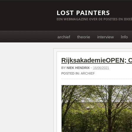
LOST PAINTERS
EEN WEBMAGAZINE OVER DE POSITIES EN IDE
archief
theorie
interview
Info
RijksakademieOPEN; Op
BY
NIEK HENDRIX
–
16/06/2021
POSTED IN:
ARCHIEF