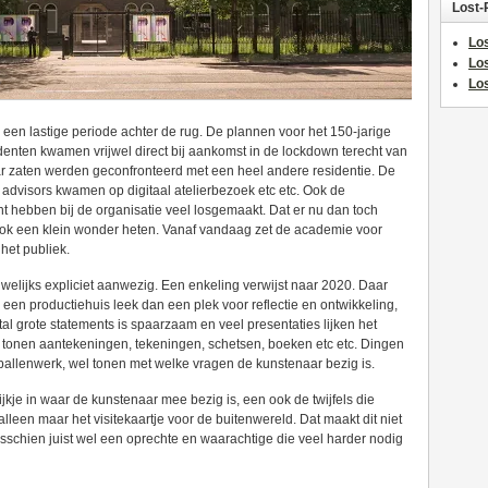
Lost-
Los
Lo
Los
en lastige periode achter de rug. De plannen voor het 150-jarige
identen kwamen vrijwel direct bij aankomst in de lockdown terecht van
r zaten werden geconfronteerd met een heel andere residentie. De
advisors kwamen op digitaal atelierbezoek etc etc. Ook de
t hebben bij de organisatie veel losgemaakt. Dat er nu dan toch
ook een klein wonder heten. Vanaf vandaag zet de academie voor
het publiek.
welijks expliciet aanwezig. Een enkeling verwijst naar 2020. Daar
en productiehuis leek dan een plek voor reflectie en ontwikkeling,
aantal grote statements is spaarzaam en veel presentaties lijken het
r tonen aantekeningen, tekeningen, schetsen, boeken etc etc. Dingen
erballenwerk, wel tonen met welke vragen de kunstenaar bezig is.
jkje in waar de kunstenaar mee bezig is, een ook de twijfels die
alleen maar het visitekaartje voor de buitenwereld. Dat maakt dit niet
sschien juist wel een oprechte en waarachtige die veel harder nodig