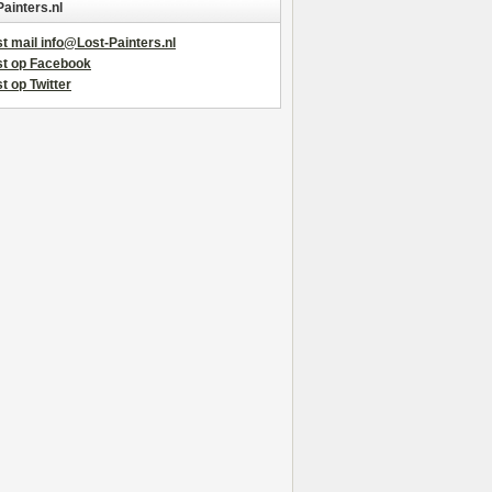
Painters.nl
t mail info@Lost-Painters.nl
st op Facebook
t op Twitter