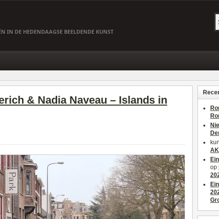
EËN IN DE HEDENDAAGSE BEELDENDE KUNST
Recen
ch & Nadia Naveau – Islands in
Ro
Ro
Ni
De
kun
AK
Ei
op
20
Ei
20
Gr