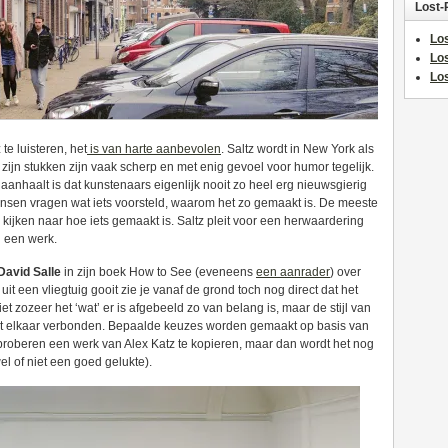
Lost-
Los
Lo
Los
te luisteren, het
is van harte aanbevolen
. Saltz wordt in New York als
ijn stukken zijn vaak scherp en met enig gevoel voor humor tegelijk.
 aanhaalt is dat kunstenaars eigenlijk nooit zo heel erg nieuwsgierig
nsen vragen wat iets voorsteld, waarom het zo gemaakt is. De meeste
e kijken naar hoe iets gemaakt is. Saltz pleit voor een herwaardering
n een werk.
David Salle
in zijn boek How to See (eveneens
een aanrader
) over
 uit een vliegtuig gooit zie je vanaf de grond toch nog direct dat het
iet zozeer het ‘wat’ er is afgebeeld zo van belang is, maar de stijl van
k met elkaar verbonden. Bepaalde keuzes worden gemaakt op basis van
el proberen een werk van Alex Katz te kopieren, maar dan wordt het nog
el of niet een goed gelukte).