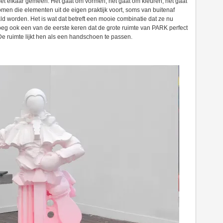
met elkaar gemeen. Het gaat om vormen, het gaat om kleuren, het gaat
n die elementen uit de eigen praktijk voort, soms van buitenaf
worden. Het is wat dat betreft een mooie combinatie dat ze nu
oeg ook een van de eerste keren dat de grote ruimte van PARK perfect
De ruimte lijkt hen als een handschoen te passen.