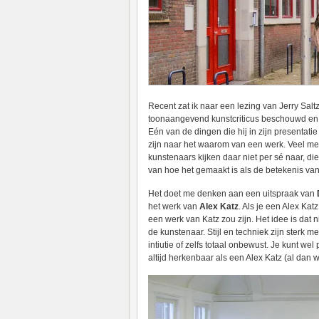
Recent zat ik naar een lezing van Jerry Saltz 
toonaangevend kunstcriticus beschouwd en z
Eén van de dingen die hij in zijn presentatie
zijn naar het waarom van een werk. Veel me
kunstenaars kijken daar niet per sé naar, di
van hoe het gemaakt is als de betekenis va
Het doet me denken aan een uitspraak van
het werk van
Alex Katz
. Als je een Alex Katz
een werk van Katz zou zijn. Het idee is dat n
de kunstenaar. Stijl en techniek zijn ster
intiutie of zelfs totaal onbewust. Je kunt w
altijd herkenbaar als een Alex Katz (al dan w