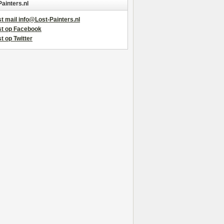
Painters.nl
t mail info@Lost-Painters.nl
st op Facebook
t op Twitter