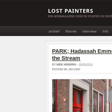
LOST PAINTERS
EEN WEBMAGAZINE OVER DE POSITIES EN IDE
archief
theorie
interview
Info
PARK; Hadassah Emmeri
the Stream
BY
NIEK HENDRIX
–
05/05/2018
POSTED IN:
ARCHIEF