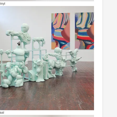
inyl
aal