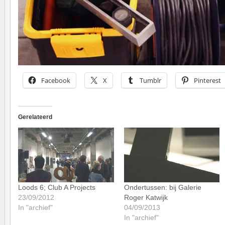
Facebook
X
Tumblr
Pinterest
Gerelateerd
Loods 6; Club A Projects
Ondertussen: bij Galerie
23/09/2012
Roger Katwijk
In "archief"
04/09/2013
In "archief"