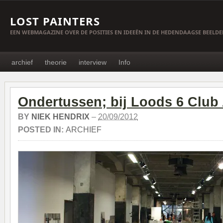
LOST PAINTERS
EEN WEBMAGAZINE OVER DE POSITIES EN IDEEËN IN DE HEDENDAAGSE BEELD
archief
theorie
interview
Info
Ondertussen; bij Loods 6 Club 
BY
NIEK HENDRIX
–
20/09/2012
POSTED IN:
ARCHIEF