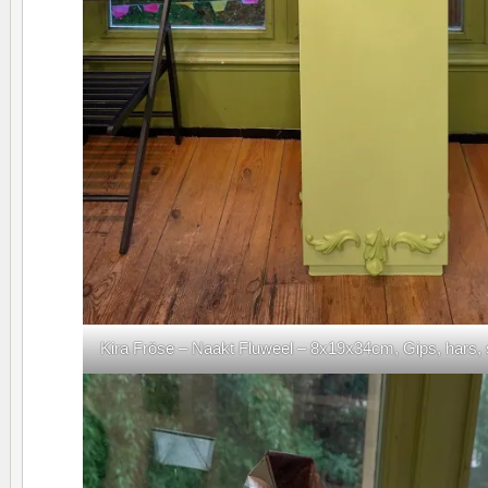
Kira Fröse – Naakt Fluweel – 8x19x34cm, Gips, hars,