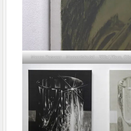
Menno Pasveer – Momentsleutel – 200x170cm, Oliever