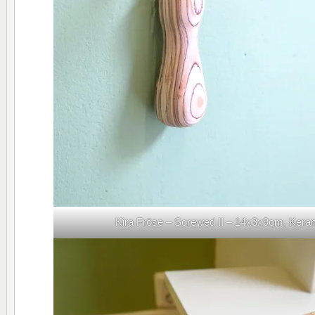
Kira Fröse – Screwed II – 14x3x9cm, Kera