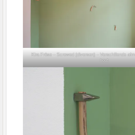
Kira Fröse – Screwed (diversen) – Verschillende af
hout