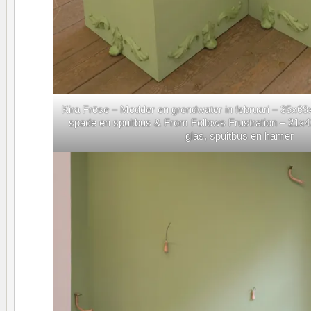
Kira Fröse – Modder en grondwater in februari – 35x6
spade en spuitbus & From Follows Frustration – 21x4
glas, spuitbus en hamer