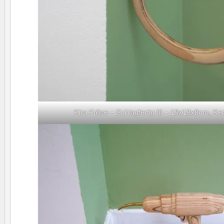
Kira Fröse – Schlagfertig III – 19x18x8cm, K