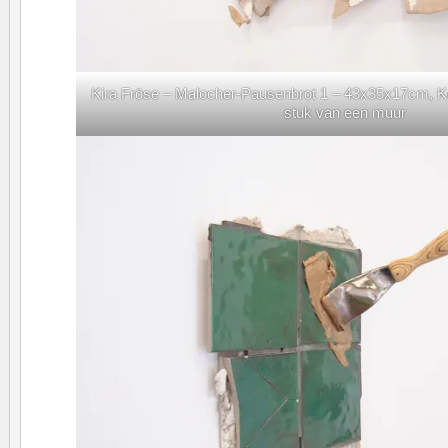
Kira Fröse – Malocher-Pausenbrot 1 – 43x35x17cm, Ke
stuk van een muur