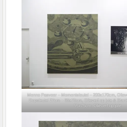
Menno Pasveer – Momentsleutel – 200x170cm, Oliever
Dopsleutel 27cm – 95x75cm, Olieverf op jute & Stan
95x75cm, Olieverf op jute