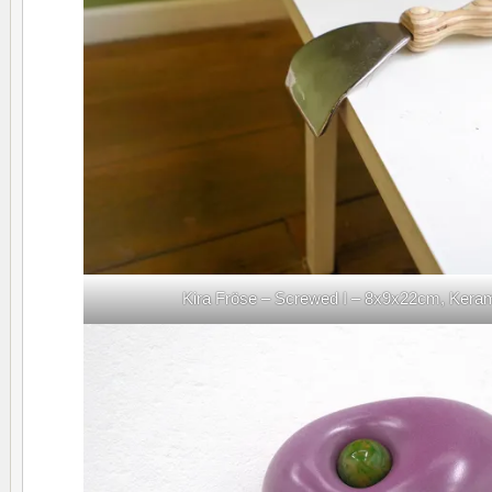
Kira Fröse – Screwed I – 8x9x22cm, Kera