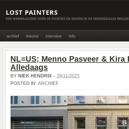
LOST PAINTERS
EEN WEBMAGAZINE OVER DE POSITIES EN IDEEËN IN DE HEDENDAAGSE BEELD
archief
theorie
interview
Info
NL=US; Menno Pasveer & Kira 
Alledaags
BY
NIEK HENDRIX
–
28/11/2025
POSTED IN:
ARCHIEF