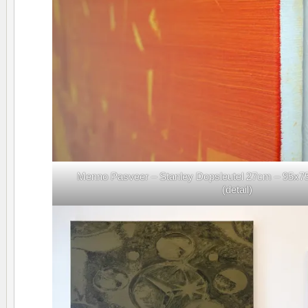
Menno Pasveer – Stanley Dopsleutel 27cm – 95x75c
(detail)