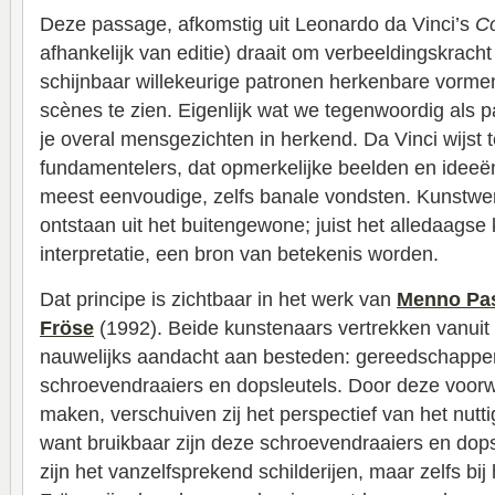
Deze passage, afkomstig uit Leonardo da Vinci’s
C
afhankelijk van editie) draait om verbeeldingskrac
schijnbaar willekeurige patronen herkenbare vormen
scènes te zien. Eigenlijk wat we tegenwoordig als p
je overal mensgezichten in herkend. Da Vinci wijst te
fundamentelers, dat opmerkelijke beelden en ideeë
meest eenvoudige, zelfs banale vondsten. Kunstwer
ontstaan uit het buitengewone; juist het alledaagse
interpretatie, een bron van betekenis worden.
Dat principe is zichtbaar in het werk van
Menno Pa
Fröse
(1992). Beide kunstenaars vertrekken vanui
nauwelijks aandacht aan besteden: gereedschappe
schroevendraaiers en dopsleutels. Door deze voorw
maken, verschuiven zij het perspectief van het nutt
want bruikbaar zijn deze schroevendraaiers en dopsl
zijn het vanzelfsprekend schilderijen, maar zelfs bij