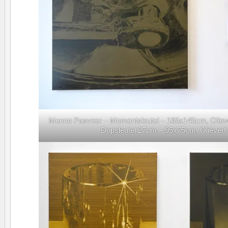
Menno Pasveer – Momentsleutel – 165x145cm, Oliever
Dopsleutel 27cm – 95x75cm, Olieverf 