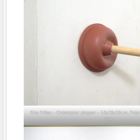
Kira Fröse – Ontstopper plopper – 14x16x15cm, Poly
hout