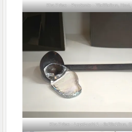
Kira Fröse – Pandemie – 78x68x6cm, Hout, tex
Kira Fröse – Lepelzucht 1 – 6x26x10cm, G