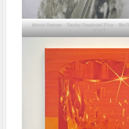
Menno Pasveer – Stanley Dopsleutel 27cm – 95x75c
(detail)