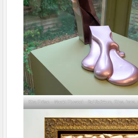
Kira Fröse – Naakt Fluweel – 8x19x34cm, Gips, hars,